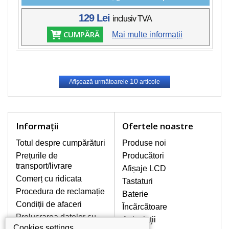
129 Lei
inclusiv TVA
CUMPĂRĂ
Mai multe informații
10
Afișează următoarele
articole
Informaţii
Ofertele noastre
Totul despre cumpărături
Produse noi
Prețurile de
Producători
transport/livrare
Afișaje LCD
Comerț cu ridicata
Tastaturi
Procedura de reclamație
Baterie
Condiții de afaceri
Încãrcãtoare
Prelucrarea datelor cu
Articulaţii
caracter personal
Cookies settings