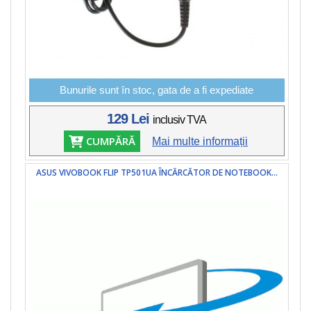
Bunurile sunt în stoc, gata de a fi expediate
129 Lei
inclusiv TVA
CUMPĂRĂ
Mai multe informații
ASUS VIVOBOOK FLIP TP501UA ÎNCĂRCĂTOR DE NOTEBOOK...