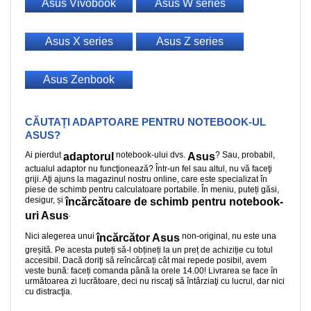
Asus Vivobook
Asus W series
Asus X series
Asus Z series
Asus Zenbook
CĂUTAȚI ADAPTOARE PENTRU NOTEBOOK-UL
ASUS?
Ai pierdut
notebook-ului dvs.
? Sau, probabil,
adaptorul
Asus
actualul adaptor nu funcţionează? Într-un fel sau altul, nu vă faceţi
griji. Aţi ajuns la magazinul nostru online, care este specializat în
piese de schimb pentru calculatoare portabile. În meniu, puteți găsi,
desigur, și
încărcătoare de schimb pentru notebook-
.
uri Asus
Nici alegerea unui
non-original, nu este una
încărcător Asus
greșită. Pe acesta puteți să-l obțineți la un preț de achiziție cu totul
accesibil. Dacă doriţi să reîncărcați cât mai repede posibil, avem
veste bună: faceți comanda până la orele 14.00! Livrarea se face în
următoarea zi lucrătoare, deci nu riscaţi să întârziaţi cu lucrul, dar nici
cu distracţia.