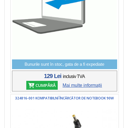
Bunurile sunt în stoc, gata de a fi expediate
129 Lei
inclusiv TVA
CUMPĂRĂ
Mai multe informații
324816-001 KOMPATIBILNÍ ÎNCĂRCĂTOR DE NOTEBOOK 90W