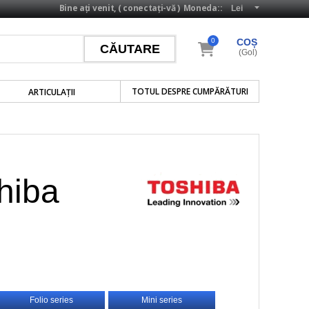
Bine ați venit, (
conectați-vă
)
Moneda::
0
COȘ
(Gol)
TOTUL DESPRE CUMPĂRĂTURI
ARTICULAŢII
hiba
Folio series
Mini series