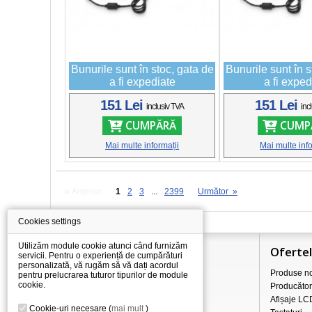
Bunurile sunt în stoc, gata de
Bunurile sunt în s
a fi expediate
a fi exped
151 Lei
151 Lei
inclusiv TVA
inc
CUMPĂRĂ
CUMP
Mai multe informații
Mai multe info
« Anterior
1
2
3
...
2399
Următor »
Cookies settings
Utilizăm module cookie atunci când furnizăm
Informaţii
Oferte
servicii. Pentru o experiență de cumpărături
personalizată, vă rugăm să vă dați acordul
Totul despre cumpărături
Produse no
pentru prelucrarea tuturor tipurilor de module
cookie.
Prețurile de transport/livrare
Producător
Comerț cu ridicata
Afișaje LC
Cookie-uri necesare
(
mai mult
)