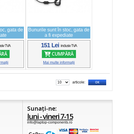
toc, gata de
Bunurile sunt în stoc, gata de
iate
a fi expediate
151 Lei
usiv TVA
inclusiv TVA
ĂRĂ
CUMPĂRĂ
rmații
Mai multe informații
articole:
OK
Sunați-ne:
luni - vineri 7-15
info@laptop-components.ro