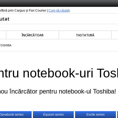
ieftină prin Cargus și Fan Courier |
Cum să căutați
ÎNCĂRCĂTOAR
TASTATURĂ
TOSHIBA
ntru notebook-uri Tos
ou încărcător pentru notebook-ul Toshiba!
Dynabook series
Equium series
Excite series