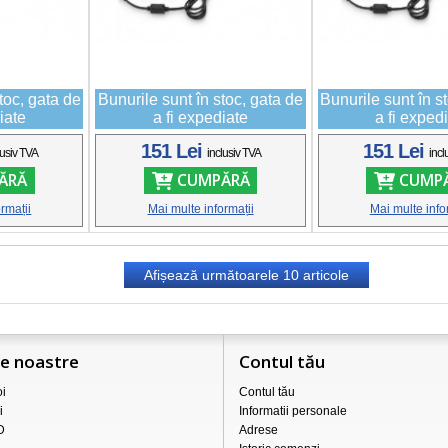
toc, gata de
Bunurile sunt în stoc, gata de
Bunurile sunt în s
iate
a fi expediate
a fi exped
151 Lei
151 Lei
lusiv TVA
inclusiv TVA
incl
ĂRĂ
CUMPĂRĂ
CUMP
rmații
Mai multe informații
Mai multe info
Afișează următoarele
10
articole
le noastre
Contul tău
i
Contul tău
i
Informatii personale
D
Adrese