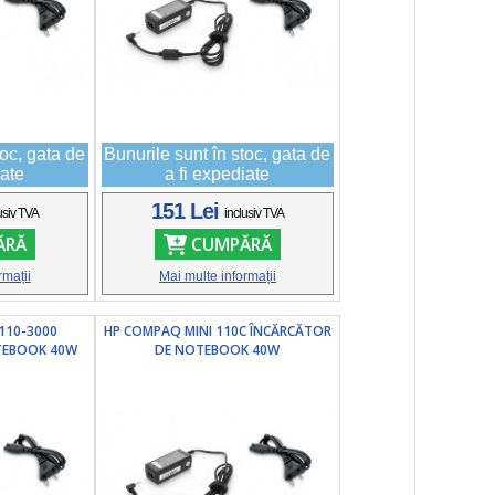
toc, gata de
Bunurile sunt în stoc, gata de
iate
a fi expediate
151 Lei
usiv TVA
inclusiv TVA
ĂRĂ
CUMPĂRĂ
rmații
Mai multe informații
110-3000
HP COMPAQ MINI 110C ÎNCĂRCĂTOR
TEBOOK 40W
DE NOTEBOOK 40W