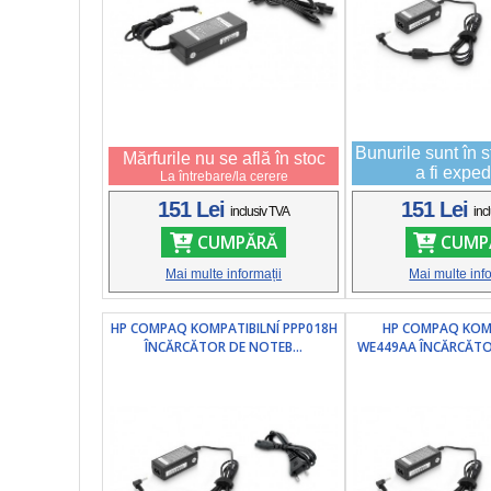
Bunurile sunt în s
Mărfurile nu se află în stoc
a fi exped
La întrebare/la cerere
151 Lei
151 Lei
inclusiv TVA
inc
CUMPĂRĂ
CUMP
Mai multe informații
Mai multe info
HP COMPAQ KOMPATIBILNÍ PPP018H
HP COMPAQ KOMP
ÎNCĂRCĂTOR DE NOTEB...
WE449AA ÎNCĂRCĂTOR