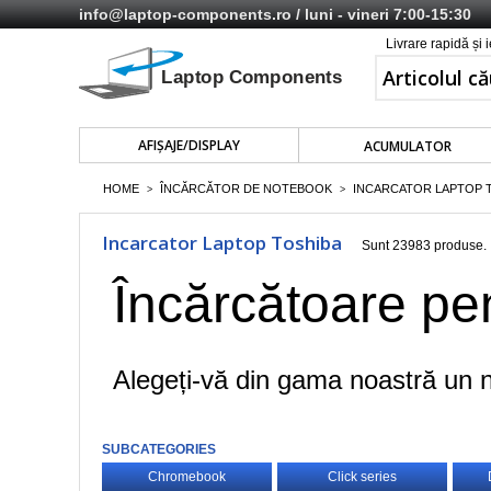
info@laptop-components.ro
/ luni - vineri 7:00-15:30
Livrare rapidă și 
AFIŞAJE/DISPLAY
ACUMULATOR
HOME
ÎNCĂRCĂTOR DE NOTEBOOK
INCARCATOR LAPTOP 
>
>
Incarcator Laptop Toshiba
Sunt 23983 produse.
Încărcătoare pe
Alegeți-vă din gama noastră un n
SUBCATEGORIES
Chromebook
Click series