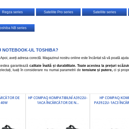
Regza series
Satellite Pro series
Satellite series
oshiba NB series
U NOTEBOOK-UL TOSHIBA?
 Apoi, aveți adresa corectă. Magazinul nostru online este încântat să vă poată ajuta
Acestea garantează
calitate înaltă și durabilitate. Toate acestea la prețuri scă
electați, luați în considerare nu numai parametrii de
tensiune și putere,
ci și prop
CĂRCĂTOR DE
HP COMPAQ KOMPATIBILNÍ A3922U-
HP COMPAQ KOMP
 40W
1ACA ÎNCĂRCĂTOR DE N...
PA3922U-1AC3 ÎNCĂR