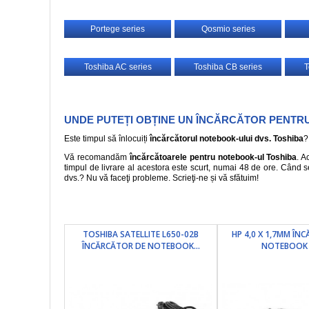
Portege series
Qosmio series
Toshiba AC series
Toshiba CB series
T
UNDE PUTEȚI OBȚINE UN ÎNCĂRCĂTOR PENTR
Este timpul să înlocuiți
încărcătorul notebook-ului dvs. Toshiba
?
Vă recomandăm
încărcătoarele pentru notebook-ul Toshiba
. 
timpul de livrare al acestora este scurt, numai 48 de ore. Când s
dvs.? Nu vă faceţi probleme. Scrieţi-ne și vă sfătuim!
TOSHIBA SATELLITE L650-02B
HP 4,0 X 1,7MM ÎN
ÎNCĂRCĂTOR DE NOTEBOOK...
NOTEBOOK