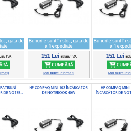
toc, gata de
Bunurile sunt în stoc, gata de
Bunurile sunt în s
iate
a fi expediate
a fi exped
151 Lei
151 Lei
lusiv TVA
inclusiv TVA
incl
ĂRĂ
CUMPĂRĂ
CUMP
rmații
Mai multe informații
Mai multe info
ATIBILNÍ
HP COMPAQ MINI 102 ÎNCĂRCĂTOR
HP COMPAQ MINI 
 DE NOTEB...
DE NOTEBOOK 40W
ÎNCĂRCĂTOR DE NO