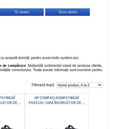
TE series
Tecra series
 cu această dorință, pentru acest motiv suntem aici.
zute de cumpărare
. Mulțumită sortimentul variat de produse oferite,
rietățile conectorului. Toate aceste informații sunt excesive pentru
Filtrează după
ATIBILNÍ
HP COMPAQ KOMPATIBILNÍ
CĂTOR DE ...
PA3922U-1ARA ÎNCĂRCĂTOR DE ...