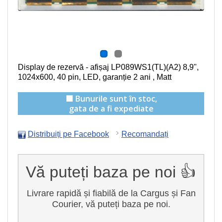
Display de rezervă - afișaj LP089WS1(TL)(A2) 8,9",
1024x600, 40 pin, LED, garanție 2 ani , Matt
🟩 Bunurile sunt în stoc,
gata de a fi expediate
Distribuiți pe Facebook
Recomandați
Vă puteți baza pe noi 👍
Livrare rapidă și fiabilă de la Cargus și Fan
Courier, vă puteți baza pe noi.