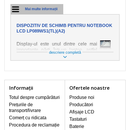
Mai multe informații
DISPOZITIV DE SCHIMB PENTRU NOTEBOOK
LCD LP089WS1(TL)(A2)
Display-ul este unul dintre cele mai
importante părți într-un laptop, astfel
descriere completă
încât ne străduim să oferim piese de
schimb de cea mai bună calitate.
Deteriorarea se produce foarte ușor,
deci este important să tratați notebook-
ul cu cea mai mare atenție. Cele mai
frecvente deteriorări sunt cele de
Informaţii
Ofertele noastre
natură mecanică, cum ar fi afișajul rupt
sau crăpat. În plus, dungile verticale,
Totul despre cumpărături
Produse noi
afișajul neiluminat, luminozitatea
Prețurile de
Producători
intermitentă sau neuniformă
transport/livrare
Afișaje LCD
Comerț cu ridicata
Tastaturi
AFIŞAJE/DISPLAY LCD
Procedura de reclamație
Baterie