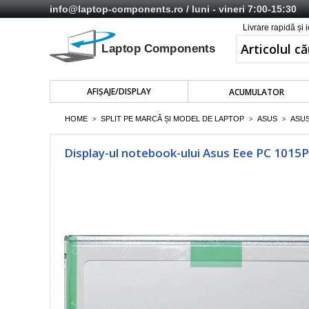
info@laptop-components.ro
/ luni - vineri 7:00-15:30
Livrare rapidă și 
AFIŞAJE/DISPLAY
ACUMULATOR
HOME
SPLIT PE MARCĂ ȘI MODEL DE LAPTOP
ASUS
ASUS
>
>
>
Display-ul notebook-ului Asus Eee PC 1015