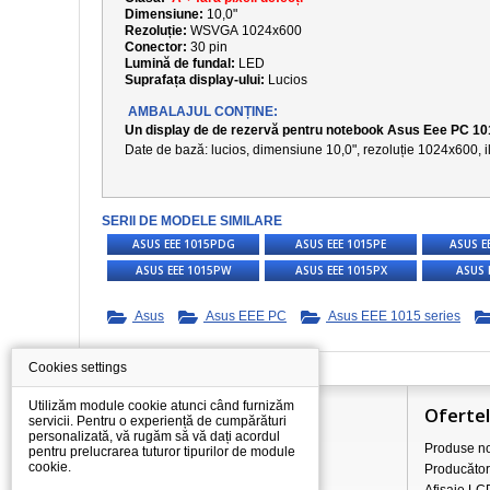
Dimensiune:
10,0"
Rezoluție:
WSVGA
1024x600
Conector:
30 pin
Lumină de fundal:
LED
Suprafața display-ului:
Lucios
AMBALAJUL CONȚINE:
Un display de de rezervă pentru notebook Asus Eee PC 
Date de bază: l
ucios,
dimensiune
10,0
", rezoluție 1024x600, 
SERII DE MODELE SIMILARE
ASUS EEE 1015PDG
ASUS EEE 1015PE
ASUS E
ASUS EEE 1015PW
ASUS EEE 1015PX
ASUS 
Asus
Asus EEE PC
Asus EEE 1015 series
Cookies settings
Utilizăm module cookie atunci când furnizăm
Informaţii
Oferte
servicii. Pentru o experiență de cumpărături
personalizată, vă rugăm să vă dați acordul
Totul despre cumpărături
Produse no
pentru prelucrarea tuturor tipurilor de module
cookie.
Prețurile de transport/livrare
Producător