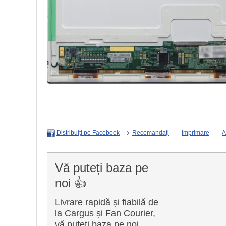
Recomandați
Imprimare
A
Distribuiți pe Facebook
Vă puteți baza pe
noi 👍
Livrare rapidă și fiabilă de
la Cargus și Fan Courier,
vă puteți baza pe noi.