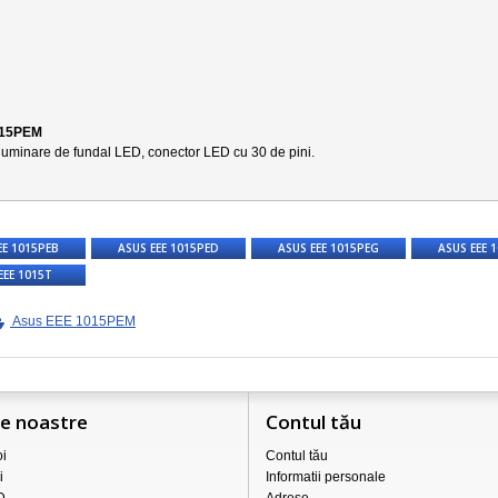
1015PEM
iluminare de fundal LED, conector LED cu 30 de pini.
EE 1015PEB
ASUS EEE 1015PED
ASUS EEE 1015PEG
ASUS EEE 
EEE 1015T
Asus EEE 1015PEM
le noastre
Contul tău
i
Contul tău
i
Informatii personale