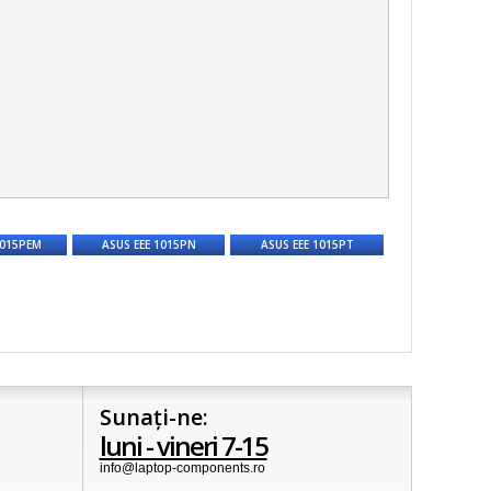
1015PEM
ASUS EEE 1015PN
ASUS EEE 1015PT
Sunați-ne:
luni - vineri 7-15
info@laptop-components.ro