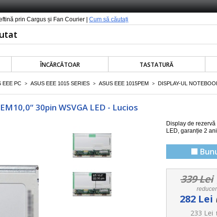
ieftină prin Cargus și Fan Courier |
Cum să căutați
ÎNCĂRCĂTOAR
TASTATURĂ
 EEE PC
ASUS EEE 1015 SERIES
ASUS EEE 1015PEM
DISPLAY-UL NOTEBOOK
>
>
>
PEM10,0“ 30pin WSVGA LED - Lucios
Display de rezervă
LED, garanție 2 ani
🟩 Bunu
339 Lei
reduce
282 Lei
233 Lei