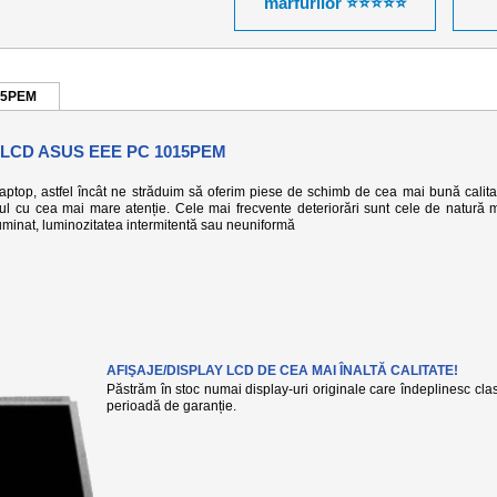
mărfurilor ⭐⭐⭐⭐⭐
015PEM
 LCD ASUS EEE PC 1015PEM
 laptop, astfel încât ne străduim să oferim piese de schimb de cea mai bună calita
-ul cu cea mai mare atenție. Cele mai frecvente deteriorări sunt cele de natură 
eiluminat, luminozitatea intermitentă sau neuniformă
AFIŞAJE/DISPLAY LCD DE CEA MAI ÎNALTĂ CALITATE!
Păstrăm în stoc numai display-uri originale care îndeplinesc clasa
perioadă de garanție.