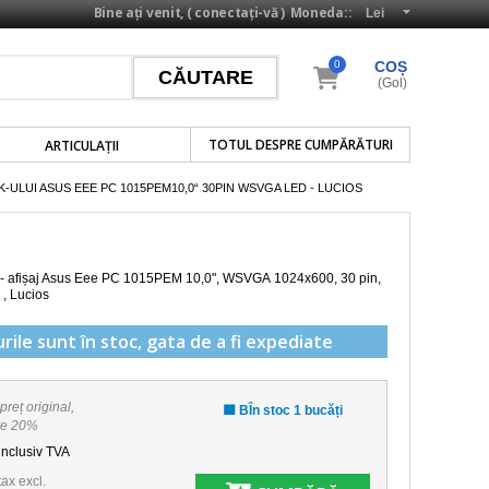
Bine ați venit, (
conectați-vă
)
Moneda::
0
COȘ
(Gol)
TOTUL DESPRE CUMPĂRĂTURI
ARTICULAŢII
-ULUI ASUS EEE PC 1015PEM10,0“ 30PIN WSVGA LED - LUCIOS
 - afișaj Asus Eee PC 1015PEM 10,0",
WSVGA 1024x600
, 30 pin,
 , Lucios
rile sunt în stoc,
gata de a fi expediate
preț original,
🟩 BÎn stoc 1 bucăți
re 20%
inclusiv TVA
tax excl.