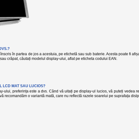
DVS.?
înscris în partea de jos a acestuia, pe etichetă sau sub baterie. Acesta poate fi afi
t sau crăpat, căutați modelul display-ului, aflat pe eticheta codului EAN.
L LCD MAT SAU LUCIOS?
-ului, preferința este a dvs. Când vă uitați pe display-ul lucios, vă puteți vedea r
, vă recomandăm o variantă mată, care nu reflectă razele soarelui pe suprafața dislp