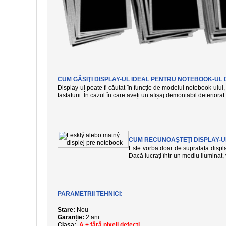
CUM GĂSIŢI DISPLAY-UL IDEAL PENTRU NOTEBOOK-UL 
Display-ul poate fi căutat în funcție de modelul notebook-ului, 
tastaturii. În cazul în care aveți un afișaj demontabil deteriora
CUM RECUNOAŞTEŢI DISPLAY-U
Este vorba doar de suprafața display
Dacă lucrați într-un mediu iluminat
PARAMETRII TEHNICI:
Stare:
Nou
Garanție:
2 ani
Clasa:
A + fără pixeli defecți