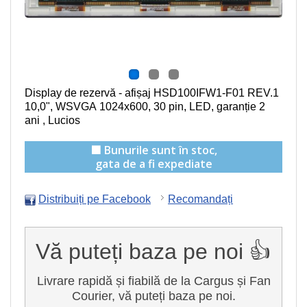
Display de rezervă - afișaj HSD100IFW1-F01 REV.1
10,0",
WSVGA 1024x600
, 30 pin, LED, garanție 2
ani , Lucios
🟩 Bunurile sunt în stoc,
gata de a fi expediate
Distribuiți pe Facebook
Recomandați
Vă puteți baza pe noi 👍
Livrare rapidă și fiabilă de la Cargus și Fan
Courier, vă puteți baza pe noi.