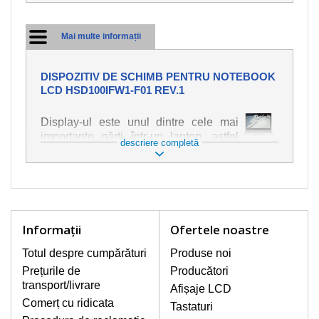
Mai multe informații
DISPOZITIV DE SCHIMB PENTRU NOTEBOOK
LCD HSD100IFW1-F01 REV.1
Display-ul este unul dintre cele mai
importante părți într-un laptop, astfel
descriere completă
încât ne străduim să oferim piese de
schimb de cea mai bună calitate.
Deteriorarea se produce foarte ușor,
deci este important să tratați notebook-
ul cu cea mai mare atenție. Cele mai
frecvente deteriorări sunt cele de
Informaţii
Ofertele noastre
natură mecanică, cum ar fi afișajul rupt
sau crăpat. În plus, dungile verticale,
Totul despre cumpărături
Produse noi
afișajul neiluminat, luminozitatea
Prețurile de
Producători
intermitentă sau neuniformă
transport/livrare
Afișaje LCD
Comerț cu ridicata
Tastaturi