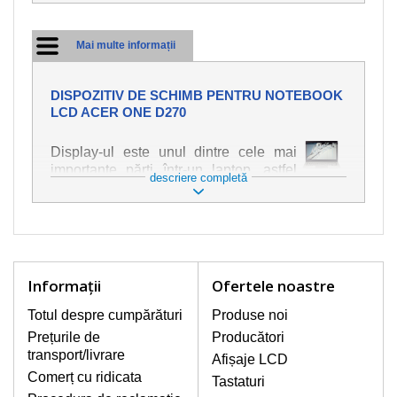
Mai multe informații
DISPOZITIV DE SCHIMB PENTRU NOTEBOOK
LCD ACER ONE D270
Display-ul este unul dintre cele mai
importante părți într-un laptop, astfel
descriere completă
încât ne străduim să oferim piese de
schimb de cea mai bună calitate.
Deteriorarea se produce foarte ușor,
deci este important să tratați notebook-
ul cu cea mai mare atenție. Cele mai
frecvente deteriorări sunt cele de
Informaţii
Ofertele noastre
natură mecanică, cum ar fi afișajul rupt
sau crăpat. În plus, dungile verticale,
Totul despre cumpărături
Produse noi
afișajul neiluminat, luminozitatea
Prețurile de
Producători
intermitentă sau neuniformă
transport/livrare
Afișaje LCD
Comerț cu ridicata
Tastaturi