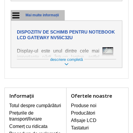
Mai multe informații
DISPOZITIV DE SCHIMB PENTRU NOTEBOOK
LCD GATEWAY NV55C32U
Display-ul este unul dintre cele mai
importante părți într-un laptop, astfel
descriere completă
încât ne străduim să oferim piese de
schimb de cea mai bună calitate.
Deteriorarea se produce foarte ușor,
deci este important să tratați notebook-
ul cu cea mai mare atenție. Cele mai
frecvente deteriorări sunt cele de
Informaţii
Ofertele noastre
natură mecanică, cum ar fi afișajul rupt
sau crăpat. În plus, dungile verticale,
Totul despre cumpărături
Produse noi
afișajul neiluminat, luminozitatea
Prețurile de
Producători
intermitentă sau neuniformă
transport/livrare
Afișaje LCD
Comerț cu ridicata
Tastaturi