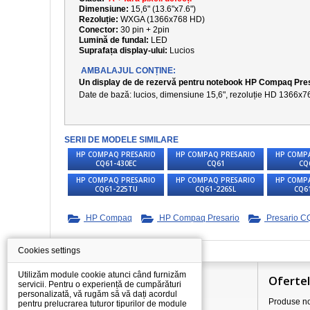
Dimensiune:
15,6" (13.6"x7.6")
Rezoluție:
WXGA (1366x768 HD)
Conector:
30 pin + 2pin
Lumină de fundal:
LED
Suprafața display-ului:
Lucios
AMBALAJUL CONȚINE:
Un display de de rezervă pentru notebook HP Compaq Pre
Date de bază: lucios, dimensiune
15,6
", rezoluție
HD 1366x7
SERII DE MODELE SIMILARE
HP COMPAQ PRESARIO
HP COMPAQ PRESARIO
HP COMP
CQ61-430EC
CQ61
CQ
HP COMPAQ PRESARIO
HP COMPAQ PRESARIO
HP COMP
CQ61-225TU
CQ61-226SL
CQ6
HP Compaq
HP Compaq Presario
Presario C
Cookies settings
Utilizăm module cookie atunci când furnizăm
Informaţii
Oferte
servicii. Pentru o experiență de cumpărături
personalizată, vă rugăm să vă dați acordul
Totul despre cumpărături
Produse no
pentru prelucrarea tuturor tipurilor de module