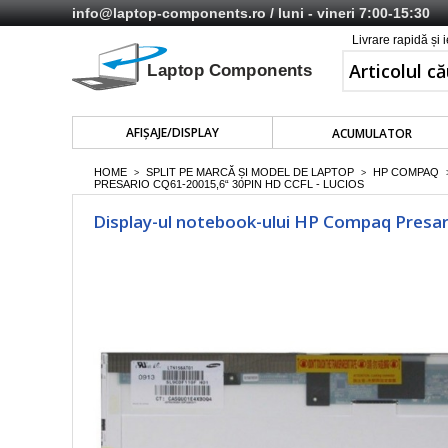
info@laptop-components.ro
/ luni - vineri 7:00-15:30
Livrare rapidă și 
AFIŞAJE/DISPLAY
ACUMULATOR
HOME
SPLIT PE MARCĂ ȘI MODEL DE LAPTOP
HP COMPAQ
>
>
PRESARIO CQ61-20015,6“ 30PIN HD CCFL - LUCIOS
Display-ul notebook-ului HP Compaq Presar