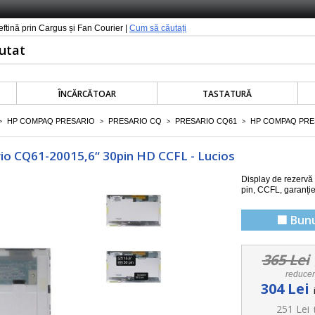
ieftină prin Cargus și Fan Courier |
Cum să căutați
ÎNCĂRCĂTOAR
TASTATURĂ
HP COMPAQ PRESARIO
PRESARIO CQ
PRESARIO CQ61
HP COMPAQ PRE
>
>
>
>
io CQ61-20015,6“ 30pin HD CCFL - Lucios
Display de rezerv
pin, CCFL
, garanți
🟩 Bunu
365 Lei
reduce
304 Lei
251 Lei