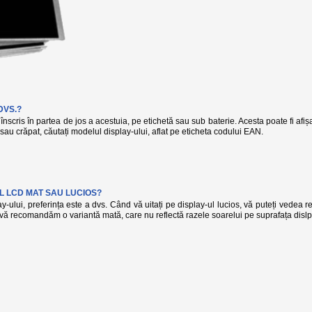
DVS.?
înscris în partea de jos a acestuia, pe etichetă sau sub baterie. Acesta poate fi afi
t sau crăpat, căutați modelul display-ului, aflat pe eticheta codului EAN.
L LCD MAT SAU LUCIOS?
-ului, preferința este a dvs. Când vă uitați pe display-ul lucios, vă puteți vedea r
, vă recomandăm o variantă mată, care nu reflectă razele soarelui pe suprafața dislp