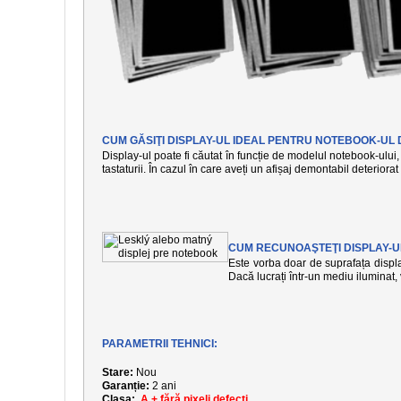
CUM GĂSIŢI DISPLAY-UL IDEAL PENTRU NOTEBOOK-UL 
Display-ul poate fi căutat în funcție de modelul notebook-ului, 
tastaturii. În cazul în care aveți un afișaj demontabil deteriora
CUM RECUNOAŞTEŢI DISPLAY-U
Este vorba doar de suprafața display
Dacă lucrați într-un mediu iluminat
PARAMETRII TEHNICI:
Stare:
Nou
Garanție:
2 ani
Clasa:
A + fără pixeli defecți