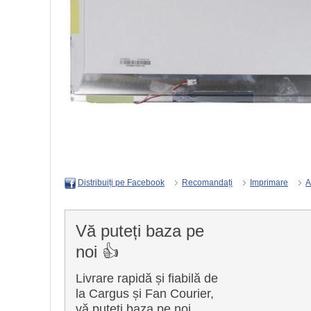
Recomandați
Imprimare
A
Distribuiți pe Facebook
Vă puteți baza pe
noi 👍
Livrare rapidă și fiabilă de
la Cargus și Fan Courier,
vă puteți baza pe noi.