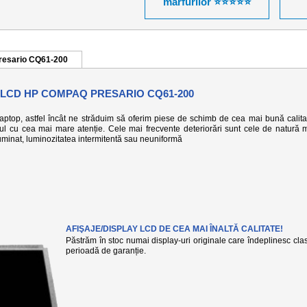
mărfurilor ⭐⭐⭐⭐⭐
resario CQ61-200
 LCD HP COMPAQ PRESARIO CQ61-200
 laptop, astfel încât ne străduim să oferim piese de schimb de cea mai bună calita
-ul cu cea mai mare atenție. Cele mai frecvente deteriorări sunt cele de natură 
eiluminat, luminozitatea intermitentă sau neuniformă
AFIŞAJE/DISPLAY LCD DE CEA MAI ÎNALTĂ CALITATE!
Păstrăm în stoc numai display-uri originale care îndeplinesc clasa
perioadă de garanție.