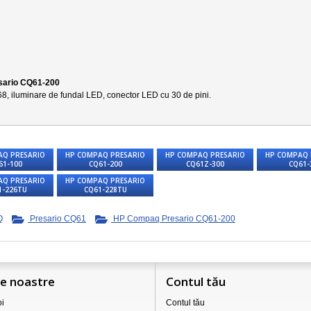
sario CQ61-200
68
, iluminare de fundal LED, conector LED cu 30 de pini.
AQ PRESARIO
HP COMPAQ PRESARIO
HP COMPAQ PRESARIO
HP COMPAQ 
61-100
CQ61-200
CQ61Z-300
CQ61-
AQ PRESARIO
HP COMPAQ PRESARIO
1-226TU
CQ61-228TU
Q
Presario CQ61
HP Compaq Presario CQ61-200
le noastre
Contul tău
i
Contul tău