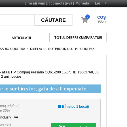
Bine ați venit, (
conectați-vă
)
Moneda::
0
COȘ
(Gol)
TOTUL DESPRE CUMPĂRĂTURI
ARTICULAŢII
SARIO CQ61-200
DISPLAY-UL NOTEBOOK-ULUI HP COMPAQ
>
ă - afișaj HP Compaq Presario CQ61-200
15,6", HD 1366x768, 30
e 2 ani , Lucios
rile sunt în stoc,
gata de a fi expediate
preț original,
🟩 BÎn stoc 1 bucăți
re 20%
inclusiv TVA
tax excl.