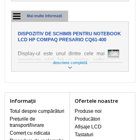
Mai multe informații
DISPOZITIV DE SCHIMB PENTRU NOTEBOOK
LCD HP COMPAQ PRESARIO CQ61-400
Display-ul este unul dintre cele mai
importante părți într-un laptop, astfel
descriere completă
încât ne străduim să oferim piese de
schimb de cea mai bună calitate.
Deteriorarea se produce foarte ușor,
deci este important să tratați notebook-
ul cu cea mai mare atenție. Cele mai
frecvente deteriorări sunt cele de
Informaţii
Ofertele noastre
natură mecanică, cum ar fi afișajul rupt
sau crăpat. În plus, dungile verticale,
Totul despre cumpărături
Produse noi
afișajul neiluminat, luminozitatea
Prețurile de
Producători
intermitentă sau neuniformă
transport/livrare
Afișaje LCD
Comerț cu ridicata
Tastaturi