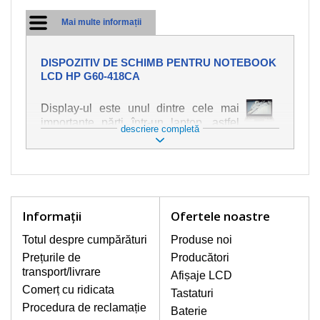
Mai multe informații
DISPOZITIV DE SCHIMB PENTRU NOTEBOOK
LCD HP G60-418CA
Display-ul este unul dintre cele mai
importante părți într-un laptop, astfel
descriere completă
încât ne străduim să oferim piese de
schimb de cea mai bună calitate.
Deteriorarea se produce foarte ușor,
deci este important să tratați notebook-
ul cu cea mai mare atenție. Cele mai
frecvente deteriorări sunt cele de
Informaţii
Ofertele noastre
natură mecanică, cum ar fi afișajul rupt
sau crăpat. În plus, dungile verticale,
Totul despre cumpărături
Produse noi
afișajul neiluminat, luminozitatea
Prețurile de
Producători
intermitentă sau neuniformă
transport/livrare
Afișaje LCD
Comerț cu ridicata
Tastaturi
AFIŞAJE/DISPLAY LCD
Procedura de reclamație
Baterie