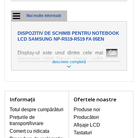
Mai multe informații
DISPOZITIV DE SCHIMB PENTRU NOTEBOOK
LCD SAMSUNG NP-R519-R519 FA 05EN
Display-ul este unul dintre cele mai
importante părți într-un laptop, astfel
descriere completă
încât ne străduim să oferim piese de
schimb de cea mai bună calitate.
Deteriorarea se produce foarte ușor,
deci este important să tratați notebook-
ul cu cea mai mare atenție. Cele mai
frecvente deteriorări sunt cele de
Informaţii
Ofertele noastre
natură mecanică, cum ar fi afișajul rupt
sau crăpat. În plus, dungile verticale,
Totul despre cumpărături
Produse noi
afișajul neiluminat, luminozitatea
Prețurile de
Producători
intermitentă sau neuniformă
transport/livrare
Afișaje LCD
Comerț cu ridicata
Tastaturi