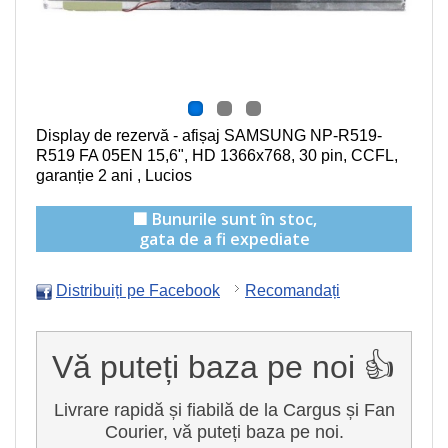
Display de rezervă - afișaj SAMSUNG NP-R519-
R519 FA 05EN
15,6", HD 1366x768, 30 pin, CCFL
,
garanție 2 ani , Lucios
🟩 Bunurile sunt în stoc,
gata de a fi expediate
Distribuiți pe Facebook
Recomandați
Vă puteți baza pe noi 👍
Livrare rapidă și fiabilă de la Cargus și Fan
Courier, vă puteți baza pe noi.