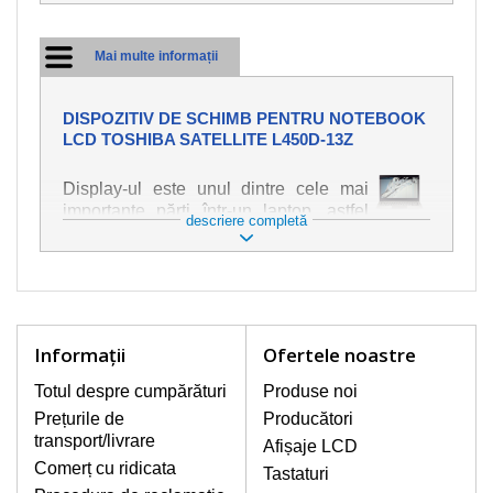
Mai multe informații
DISPOZITIV DE SCHIMB PENTRU NOTEBOOK
LCD TOSHIBA SATELLITE L450D-13Z
Display-ul este unul dintre cele mai
importante părți într-un laptop, astfel
descriere completă
încât ne străduim să oferim piese de
schimb de cea mai bună calitate.
Deteriorarea se produce foarte ușor,
deci este important să tratați notebook-
ul cu cea mai mare atenție. Cele mai
frecvente deteriorări sunt cele de
Informaţii
Ofertele noastre
natură mecanică, cum ar fi afișajul rupt
sau crăpat. În plus, dungile verticale,
Totul despre cumpărături
Produse noi
afișajul neiluminat, luminozitatea
Prețurile de
Producători
intermitentă sau neuniformă
transport/livrare
Afișaje LCD
Comerț cu ridicata
Tastaturi