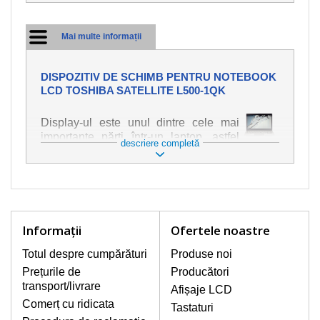
Mai multe informații
DISPOZITIV DE SCHIMB PENTRU NOTEBOOK
LCD TOSHIBA SATELLITE L500-1QK
Display-ul este unul dintre cele mai
importante părți într-un laptop, astfel
descriere completă
încât ne străduim să oferim piese de
schimb de cea mai bună calitate.
Deteriorarea se produce foarte ușor,
deci este important să tratați notebook-
ul cu cea mai mare atenție. Cele mai
frecvente deteriorări sunt cele de
Informaţii
Ofertele noastre
natură mecanică, cum ar fi afișajul rupt
sau crăpat. În plus, dungile verticale,
Totul despre cumpărături
Produse noi
afișajul neiluminat, luminozitatea
Prețurile de
Producători
intermitentă sau neuniformă
transport/livrare
Afișaje LCD
Comerț cu ridicata
Tastaturi