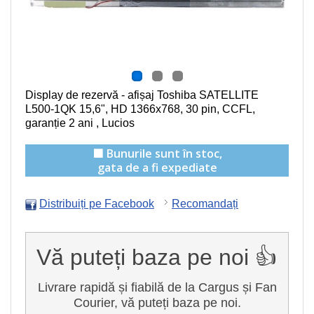
Display de rezervă - afișaj Toshiba SATELLITE
L500-1QK
15,6", HD 1366x768, 30 pin, CCFL
,
garanție 2 ani , Lucios
🟩 Bunurile sunt în stoc,
gata de a fi expediate
Distribuiți pe Facebook
Recomandați
Vă puteți baza pe noi 👍
Livrare rapidă și fiabilă de la Cargus și Fan
Courier, vă puteți baza pe noi.