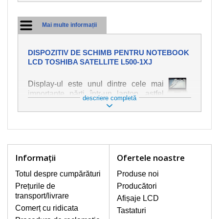
Mai multe informații
DISPOZITIV DE SCHIMB PENTRU NOTEBOOK
LCD TOSHIBA SATELLITE L500-1XJ
Display-ul este unul dintre cele mai
importante părți într-un laptop, astfel
descriere completă
încât ne străduim să oferim piese de
schimb de cea mai bună calitate.
Deteriorarea se produce foarte ușor,
deci este important să tratați notebook-
ul cu cea mai mare atenție. Cele mai
frecvente deteriorări sunt cele de
Informaţii
Ofertele noastre
natură mecanică, cum ar fi afișajul rupt
sau crăpat. În plus, dungile verticale,
Totul despre cumpărături
Produse noi
afișajul neiluminat, luminozitatea
Prețurile de
Producători
intermitentă sau neuniformă
transport/livrare
Afișaje LCD
Comerț cu ridicata
Tastaturi