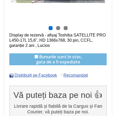
Display de rezervă - afișaj Toshiba SATELLITE PRO
L450-17L
15,6", HD 1366x768, 30 pin, CCFL
,
garanție 2 ani , Lucios
🟩 Bunurile sunt în stoc,
gata de a fi expediate
Distribuiți pe Facebook
Recomandați
Vă puteți baza pe noi 👍
Livrare rapidă și fiabilă de la Cargus și Fan
Courier, vă puteți baza pe noi.