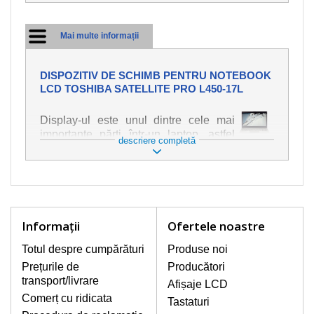
Mai multe informații
DISPOZITIV DE SCHIMB PENTRU NOTEBOOK
LCD TOSHIBA SATELLITE PRO L450-17L
Display-ul este unul dintre cele mai
importante părți într-un laptop, astfel
descriere completă
încât ne străduim să oferim piese de
schimb de cea mai bună calitate.
Deteriorarea se produce foarte ușor,
deci este important să tratați notebook-
ul cu cea mai mare atenție. Cele mai
frecvente deteriorări sunt cele de
Informaţii
Ofertele noastre
natură mecanică, cum ar fi afișajul rupt
sau crăpat. În plus, dungile verticale,
Totul despre cumpărături
Produse noi
afișajul neiluminat, luminozitatea
Prețurile de
Producători
intermitentă sau neuniformă
transport/livrare
Afișaje LCD
Comerț cu ridicata
Tastaturi