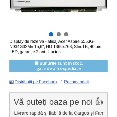
Display de rezervă - afișaj Acer Aspire 5553G-
N934G32Mn
15,6", HD 1366x768, SlimTB, 40 pin,
LED
, garanție 2 ani , Lucios
🟩 Bunurile sunt în stoc,
gata de a fi expediate
Distribuiți pe Facebook
Recomandați
Vă puteți baza pe noi 👍
Livrare rapidă și fiabilă de la Cargus și Fan