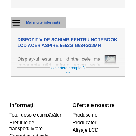
Mai multe informații
DISPOZITIV DE SCHIMB PENTRU NOTEBOOK
LCD ACER ASPIRE 5553G-N934G32MN
Display-ul este unul dintre cele mai
importante părți într-un laptop, astfel
descriere completă
încât ne străduim să oferim piese de
schimb de cea mai bună calitate.
Deteriorarea se produce foarte ușor,
deci este important să tratați notebook-
ul cu cea mai mare atenție. Cele mai
frecvente deteriorări sunt cele de
Informaţii
Ofertele noastre
natură mecanică, cum ar fi afișajul rupt
sau crăpat. În plus, dungile verticale,
Totul despre cumpărături
Produse noi
afișajul neiluminat, luminozitatea
Prețurile de
Producători
intermitentă sau neuniformă
transport/livrare
Afișaje LCD