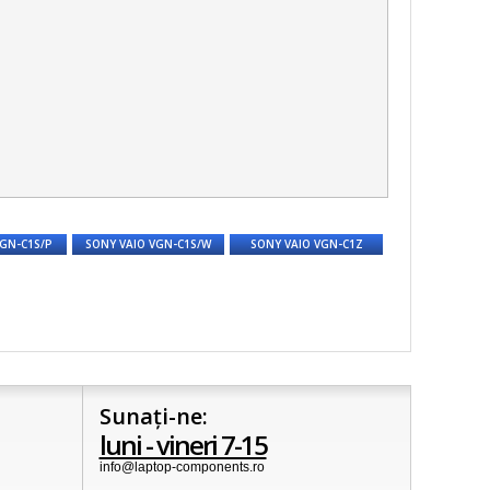
VGN-C1S/P
SONY VAIO VGN-C1S/W
SONY VAIO VGN-C1Z
Sunați-ne:
luni - vineri 7-15
info@laptop-components.ro