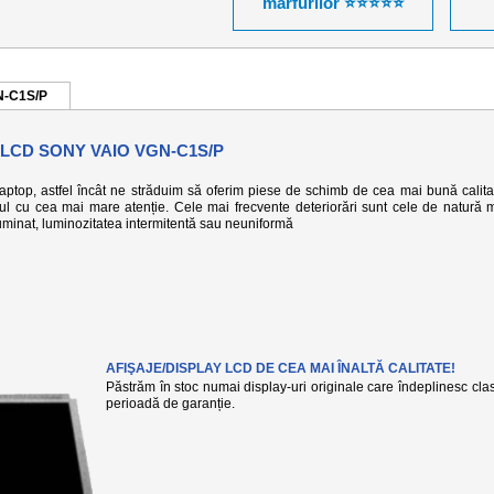
mărfurilor ⭐⭐⭐⭐⭐
GN-C1S/P
LCD SONY VAIO VGN-C1S/P
 laptop, astfel încât ne străduim să oferim piese de schimb de cea mai bună calita
-ul cu cea mai mare atenție. Cele mai frecvente deteriorări sunt cele de natură 
eiluminat, luminozitatea intermitentă sau neuniformă
AFIŞAJE/DISPLAY LCD DE CEA MAI ÎNALTĂ CALITATE!
Păstrăm în stoc numai display-uri originale care îndeplinesc clasa
perioadă de garanție.