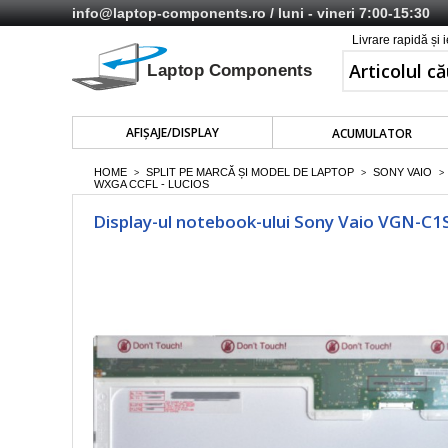
info@laptop-components.ro
/ luni - vineri 7:00-15:30
Livrare rapidă și 
AFIŞAJE/DISPLAY
ACUMULATOR
HOME
SPLIT PE MARCĂ ȘI MODEL DE LAPTOP
SONY VAIO
>
>
>
WXGA CCFL - LUCIOS
Display-ul notebook-ului Sony Vaio VGN-C1