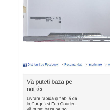
Recomandați
Imprimare
A
Distribuiți pe Facebook
Vă puteți baza pe
noi 👍
Livrare rapidă și fiabilă de
la Cargus și Fan Courier,
vă puteți baza pe noi.