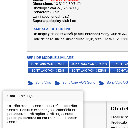
Dimensiune:
13,3“ (11.3"x7.1")
Rezoluție:
WXGA (1280x800)
Conector:
20 pin
Lumină de fundal:
LED
Suprafața display-ului:
Lucios
AMBALAJUL CONȚINE:
Un display de de rezervă pentru notebook Sony Vaio VGN-
Date de bază: lucios, dimensiune
13,3
", rezoluție
WXGA 1280
SERII DE MODELE SIMILARE
SONY VAIO VGN-C190PP
SONY VAIO VGN-C190PW
SONY VA
SONY VAIO VGN-C1Z/B
SONY VAIO VGN-C1ZR/B
SONY V
Sony Vaio
Sony Vaio VGN Serie
Sony Vaio VG
Cookies settings
Utilizăm module cookie atunci când furnizăm
Informaţii
Oferte
servicii. Pentru o experiență de cumpărături
personalizată, vă rugăm să vă dați acordul
Totul despre cumpărături
Produse no
pentru prelucrarea tuturor tipurilor de module
cookie.
Prețurile de transport/livrare
Producător