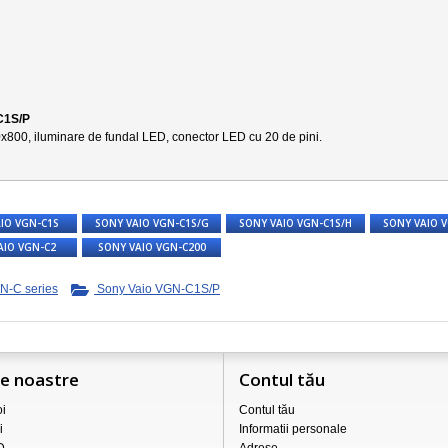
C1S/P
x800
, iluminare de fundal LED, conector LED cu 20 de pini.
IO VGN-C1S
SONY VAIO VGN-C1S/G
SONY VAIO VGN-C1S/H
SONY VAIO 
AIO VGN-C2
SONY VAIO VGN-C200
N-C series
Sony Vaio VGN-C1S/P
le noastre
Contul tău
i
Contul tău
i
Informatii personale