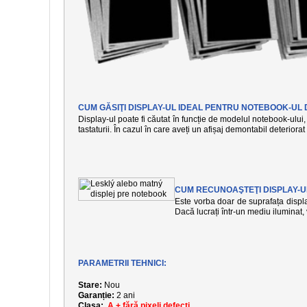
CUM GĂSIŢI DISPLAY-UL IDEAL PENTRU NOTEBOOK-UL 
Display-ul poate fi căutat în funcție de modelul notebook-ului, 
tastaturii. În cazul în care aveți un afișaj demontabil deteriora
CUM RECUNOAŞTEŢI DISPLAY-U
Este vorba doar de suprafața display
Dacă lucrați într-un mediu iluminat
PARAMETRII TEHNICI:
Stare:
Nou
Garanție:
2 ani
Clasa:
A + fără pixeli defecți