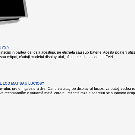
DVS.?
înscris în partea de jos a acestuia, pe etichetă sau sub baterie. Acesta poate fi afi
t sau crăpat, căutați modelul display-ului, aflat pe eticheta codului EAN.
L LCD MAT SAU LUCIOS?
-ului, preferința este a dvs. Când vă uitați pe display-ul lucios, vă puteți vedea r
, vă recomandăm o variantă mată, care nu reflectă razele soarelui pe suprafața dislp