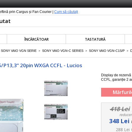
ieftină prin Cargus și Fan Courier |
Cum să căutați
ÎNCĂRCĂTOAR
TASTATURĂ
SONY VAIO VGN SERIE
SONY VAIO VGN-C SERIES
SONY VAIO VGN-C1S/P
>
>
>
S/P13,3“ 20pin WXGA CCFL - Lucios
Display de rezervă
CCFL
, garanție 2 a
Mărfuril
418 Lei
reduce
348 Lei
288 Lei