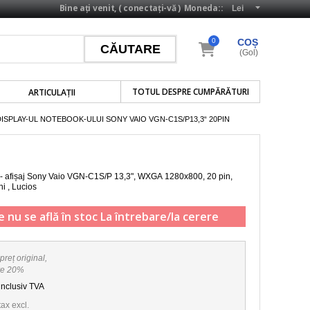
Bine ați venit, (
conectați-vă
)
Moneda::
0
COȘ
(Gol)
TOTUL DESPRE CUMPĂRĂTURI
ARTICULAŢII
DISPLAY-UL NOTEBOOK-ULUI SONY VAIO VGN-C1S/P13,3“ 20PIN
 - afișaj Sony Vaio VGN-C1S/P
13,3", WXGA 1280x800, 20 pin,
ni , Lucios
e nu se află în stoc
La întrebare/la cerere
preț original,
re 20%
inclusiv TVA
tax excl.