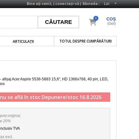
Bine ați venit, (
conectați-vă
)
Moneda::
0
COȘ
(Gol)
TOTUL DESPRE CUMPĂRĂTURI
ARTICULAŢII
 - afișaj Acer Aspire 5536-5883
15,6", HD 1366x768, 40 pin, LED
,
ios
nu se află în stoc
Depunere/stoc 16.8.2026
preț original,
re 20%
inclusiv TVA
tax excl.