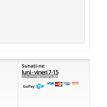
Sunați-ne:
luni - vineri 7-15
info@laptop-components.ro