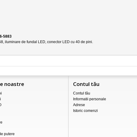
36-5883
68
, iluminare de fundal LED, conector LED cu 40 de pini.
le noastre
Contul tău
i
Contul tău
i
Informatii personale
D
Adrese
Istoric comenzi
re
de putere