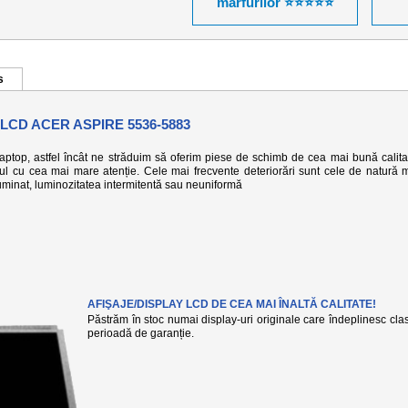
mărfurilor ⭐⭐⭐⭐⭐
s
LCD ACER ASPIRE 5536-5883
 laptop, astfel încât ne străduim să oferim piese de schimb de cea mai bună calita
-ul cu cea mai mare atenție. Cele mai frecvente deteriorări sunt cele de natură 
eiluminat, luminozitatea intermitentă sau neuniformă
AFIŞAJE/DISPLAY LCD DE CEA MAI ÎNALTĂ CALITATE!
Păstrăm în stoc numai display-uri originale care îndeplinesc clasa
perioadă de garanție.