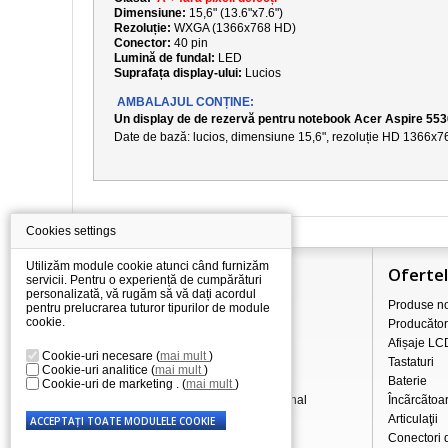
Dimensiune:
15,6" (13.6"x7.6")
Rezoluție:
WXGA (1366x768 HD)
Conector:
40 pin
Lumină de fundal:
LED
Suprafața display-ului:
Lucios
AMBALAJUL CONȚINE:
Un display de de rezervă pentru notebook Acer Aspire 55
Date de bază: lucios, dimensiune
15,6
", rezoluție
HD 1366x7
Cookies settings
Utilizăm module cookie atunci când furnizăm
Informaţii
Oferte
servicii. Pentru o experiență de cumpărături
personalizată, vă rugăm să vă dați acordul
Totul despre cumpărături
Produse no
pentru prelucrarea tuturor tipurilor de module
cookie.
Prețurile de transport/livrare
Producător
Comerț cu ridicata
Afișaje LC
Cookie-uri necesare
(
mai mult
)
Procedura de reclamație
Tastaturi
Cookie-uri analitice
(
mai mult
)
Condiții de afaceri
Baterie
Cookie-uri de marketing .
(
mai mult
)
Prelucrarea datelor cu caracter personal
Încãrcãtoa
Despre noi
Articulaţii
Conectori 