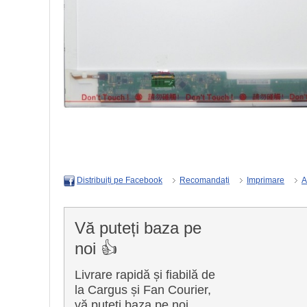
Recomandați
Imprimare
A
Distribuiți pe Facebook
Vă puteți baza pe
noi 👍
Livrare rapidă și fiabilă de
la Cargus și Fan Courier,
vă puteți baza pe noi.