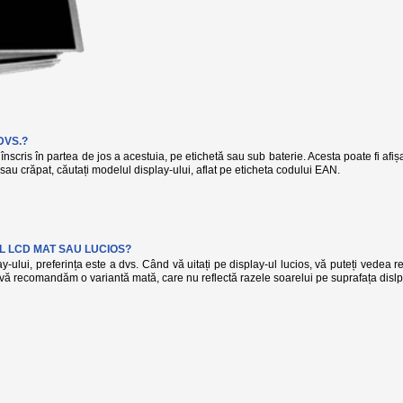
DVS.?
înscris în partea de jos a acestuia, pe etichetă sau sub baterie. Acesta poate fi afi
t sau crăpat, căutați modelul display-ului, aflat pe eticheta codului EAN.
L LCD MAT SAU LUCIOS?
-ului, preferința este a dvs. Când vă uitați pe display-ul lucios, vă puteți vedea r
, vă recomandăm o variantă mată, care nu reflectă razele soarelui pe suprafața dislp