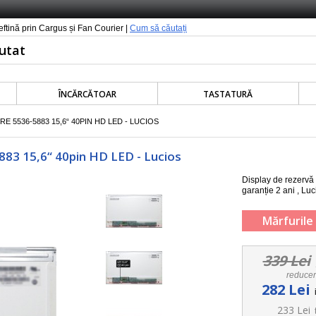
ieftină prin Cargus și Fan Courier |
Cum să căutați
ÎNCĂRCĂTOAR
TASTATURĂ
 5536-5883 15,6“ 40PIN HD LED - LUCIOS
5883 15,6“ 40pin HD LED - Lucios
Display de rezervă
garanție 2 ani , Luc
Mărfurile 
339 Lei
reduce
282 Lei
233 Lei