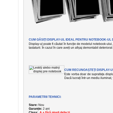
CUM GĂSIŢI DISPLAY-UL IDEAL PENTRU NOTEBOOK-UL 
Display-ul poate fi căutat în funcție de modelul notebook-ului, 
tastaturii. În cazul în care aveți un afișaj demontabil deteriora
CUM RECUNOAŞTEŢI DISPLAY-U
Este vorba doar de suprafața display
Dacă lucrați într-un mediu iluminat
PARAMETRII TEHNICI:
Stare:
Nou
Garanție:
2 ani
Clasa:
A + fără pixeli defecți