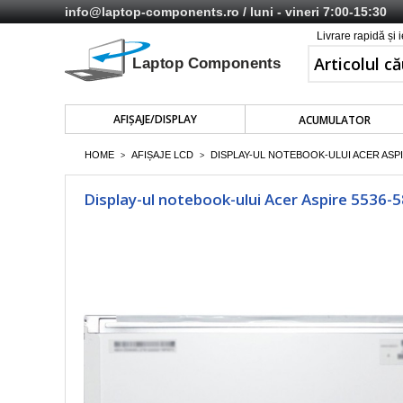
info@laptop-components.ro
/ luni - vineri 7:00-15:30
Livrare rapidă și 
AFIŞAJE/DISPLAY
ACUMULATOR
HOME
AFIȘAJE LCD
DISPLAY-UL NOTEBOOK-ULUI ACER ASPIRE
>
>
Display-ul notebook-ului Acer Aspire 5536-