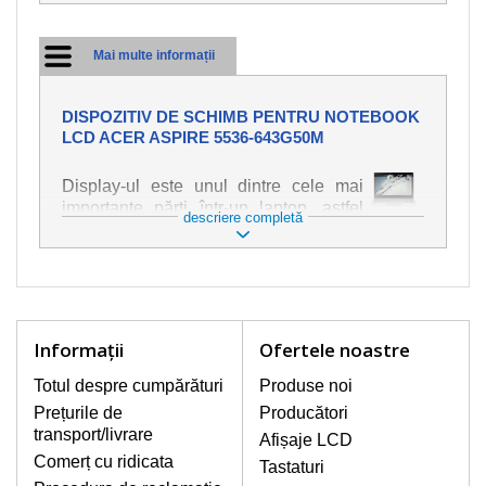
Mai multe informații
DISPOZITIV DE SCHIMB PENTRU NOTEBOOK
LCD ACER ASPIRE 5536-643G50M
Display-ul este unul dintre cele mai
importante părți într-un laptop, astfel
descriere completă
încât ne străduim să oferim piese de
schimb de cea mai bună calitate.
Deteriorarea se produce foarte ușor,
deci este important să tratați notebook-
ul cu cea mai mare atenție. Cele mai
frecvente deteriorări sunt cele de
Informaţii
Ofertele noastre
natură mecanică, cum ar fi afișajul rupt
sau crăpat. În plus, dungile verticale,
Totul despre cumpărături
Produse noi
afișajul neiluminat, luminozitatea
Prețurile de
Producători
intermitentă sau neuniformă
transport/livrare
Afișaje LCD
Comerț cu ridicata
Tastaturi