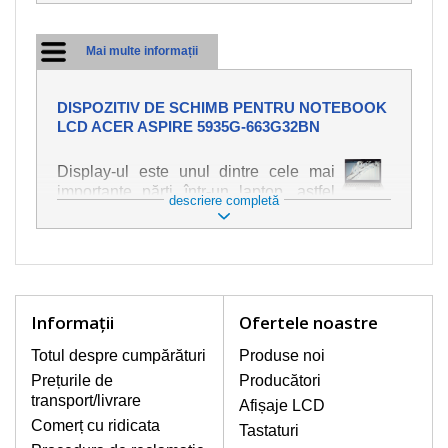
Mai multe informații
DISPOZITIV DE SCHIMB PENTRU NOTEBOOK
LCD ACER ASPIRE 5935G-663G32BN
Display-ul este unul dintre cele mai
importante părți într-un laptop, astfel
descriere completă
încât ne străduim să oferim piese de
schimb de cea mai bună calitate.
Deteriorarea se produce foarte ușor,
deci este important să tratați notebook-
ul cu cea mai mare atenție. Cele mai
frecvente deteriorări sunt cele de
Informaţii
Ofertele noastre
natură mecanică, cum ar fi afișajul rupt
sau crăpat. În plus, dungile verticale,
Totul despre cumpărături
Produse noi
afișajul neiluminat, luminozitatea
Prețurile de
Producători
intermitentă sau neuniformă
transport/livrare
Afișaje LCD
Comerț cu ridicata
Tastaturi