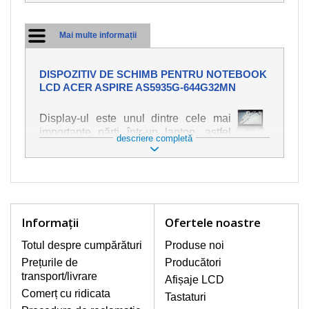
Mai multe informații
DISPOZITIV DE SCHIMB PENTRU NOTEBOOK
LCD ACER ASPIRE AS5935G-644G32MN
Display-ul este unul dintre cele mai
importante părți într-un laptop, astfel
descriere completă
încât ne străduim să oferim piese de
schimb de cea mai bună calitate.
Deteriorarea se produce foarte ușor,
deci este important să tratați notebook-
ul cu cea mai mare atenție. Cele mai
frecvente deteriorări sunt cele de
Informaţii
Ofertele noastre
natură mecanică, cum ar fi afișajul rupt
sau crăpat. În plus, dungile verticale,
Totul despre cumpărături
Produse noi
afișajul neiluminat, luminozitatea
Prețurile de
Producători
intermitentă sau neuniformă
transport/livrare
Afișaje LCD
Comerț cu ridicata
Tastaturi