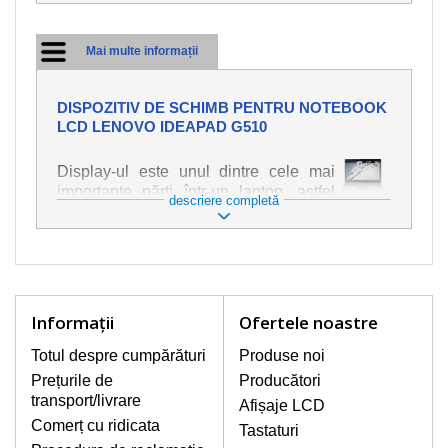
Mai multe informații
DISPOZITIV DE SCHIMB PENTRU NOTEBOOK
LCD LENOVO IDEAPAD G510
Display-ul este unul dintre cele mai
importante părți într-un laptop, astfel
descriere completă
încât ne străduim să oferim piese de
schimb de cea mai bună calitate.
Deteriorarea se produce foarte ușor,
deci este important să tratați notebook-
ul cu cea mai mare atenție. Cele mai
frecvente deteriorări sunt cele de
Informaţii
Ofertele noastre
natură mecanică, cum ar fi afișajul rupt
sau crăpat. În plus, dungile verticale,
Totul despre cumpărături
Produse noi
afișajul neiluminat, luminozitatea
Prețurile de
Producători
intermitentă sau neuniformă
transport/livrare
Afișaje LCD
Comerț cu ridicata
Tastaturi