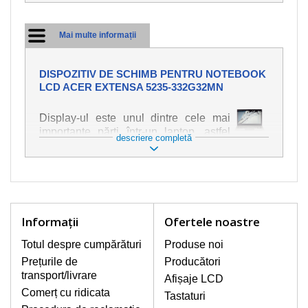
Mai multe informații
DISPOZITIV DE SCHIMB PENTRU NOTEBOOK
LCD ACER EXTENSA 5235-332G32MN
Display-ul este unul dintre cele mai
importante părți într-un laptop, astfel
descriere completă
încât ne străduim să oferim piese de
schimb de cea mai bună calitate.
Deteriorarea se produce foarte ușor,
deci este important să tratați notebook-
ul cu cea mai mare atenție. Cele mai
frecvente deteriorări sunt cele de
Informaţii
Ofertele noastre
natură mecanică, cum ar fi afișajul rupt
sau crăpat. În plus, dungile verticale,
Totul despre cumpărături
Produse noi
afișajul neiluminat, luminozitatea
Prețurile de
Producători
intermitentă sau neuniformă
transport/livrare
Afișaje LCD
Comerț cu ridicata
Tastaturi