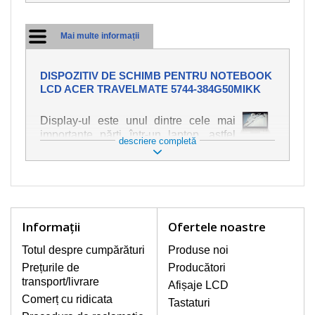
Mai multe informații
DISPOZITIV DE SCHIMB PENTRU NOTEBOOK
LCD ACER TRAVELMATE 5744-384G50MIKK
Display-ul este unul dintre cele mai
importante părți într-un laptop, astfel
descriere completă
încât ne străduim să oferim piese de
schimb de cea mai bună calitate.
Deteriorarea se produce foarte ușor,
deci este important să tratați notebook-
ul cu cea mai mare atenție. Cele mai
frecvente deteriorări sunt cele de
Informaţii
Ofertele noastre
natură mecanică, cum ar fi afișajul rupt
sau crăpat. În plus, dungile verticale,
Totul despre cumpărături
Produse noi
afișajul neiluminat, luminozitatea
Prețurile de
Producători
intermitentă sau neuniformă
transport/livrare
Afișaje LCD
Comerț cu ridicata
Tastaturi