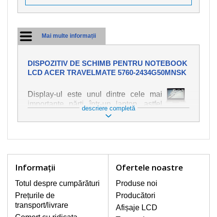
Mai multe informații
DISPOZITIV DE SCHIMB PENTRU NOTEBOOK
LCD ACER TRAVELMATE 5760-2434G50MNSK
Display-ul este unul dintre cele mai
importante părți într-un laptop, astfel
descriere completă
încât ne străduim să oferim piese de
schimb de cea mai bună calitate.
Deteriorarea se produce foarte ușor,
deci este important să tratați notebook-
ul cu cea mai mare atenție. Cele mai
frecvente deteriorări sunt cele de
Informaţii
Ofertele noastre
natură mecanică, cum ar fi afișajul rupt
sau crăpat. În plus, dungile verticale,
Totul despre cumpărături
Produse noi
afișajul neiluminat, luminozitatea
Prețurile de
Producători
intermitentă sau neuniformă
transport/livrare
Afișaje LCD