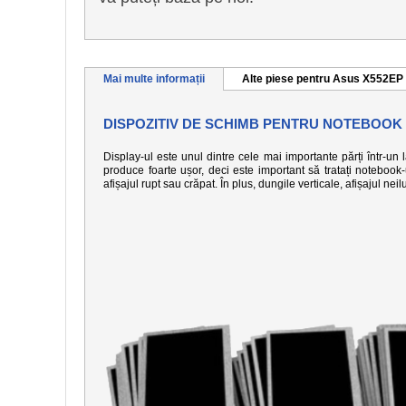
Mai multe informații
Alte piese pentru Asus X552EP
DISPOZITIV DE SCHIMB PENTRU NOTEBOOK
Display-ul este unul dintre cele mai importante părți într-un
produce foarte ușor, deci este important să tratați notebook
afișajul rupt sau crăpat. În plus, dungile verticale, afișajul n