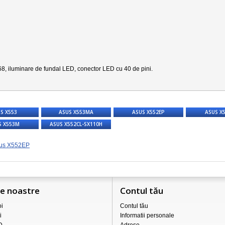
68
, iluminare de fundal LED, conector LED cu 40 de pini.
S X553
ASUS X553MA
ASUS X552EP
ASUS X
S X553M
ASUS X552CL-SX110H
us X552EP
le noastre
Contul tău
i
Contul tău
i
Informatii personale