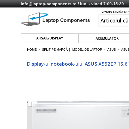
info@laptop-components.ro
/ luni - vineri 7:00-15:30
Livrare rapidă și 
AFIŞAJE/DISPLAY
ACUMULATOR
HOME
SPLIT PE MARCĂ ȘI MODEL DE LAPTOP
ASUS
ASUS
>
>
>
Display-ul notebook-ului ASUS X552EP 15,6“