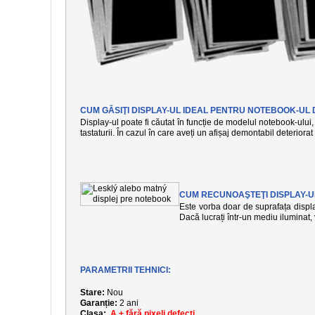
CUM GĂSIŢI DISPLAY-UL IDEAL PENTRU NOTEBOOK-UL 
Display-ul poate fi căutat în funcție de modelul notebook-ului, 
tastaturii. În cazul în care aveți un afișaj demontabil deteriora
CUM RECUNOAŞTEŢI DISPLAY-U
Este vorba doar de suprafața display
Dacă lucrați într-un mediu iluminat
PARAMETRII TEHNICI:
Stare:
Nou
Garanție:
2 ani
Clasa:
A + fără pixeli defecți