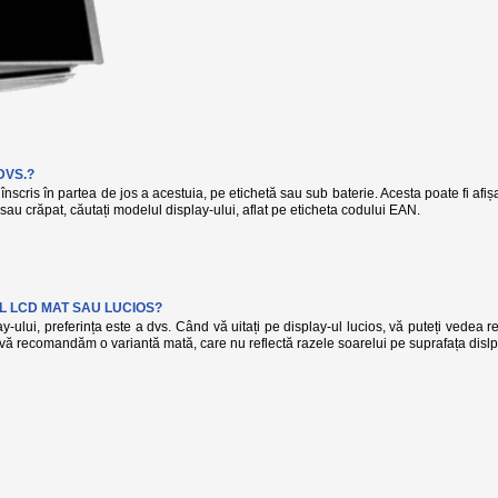
DVS.?
înscris în partea de jos a acestuia, pe etichetă sau sub baterie. Acesta poate fi afi
t sau crăpat, căutați modelul display-ului, aflat pe eticheta codului EAN.
L LCD MAT SAU LUCIOS?
-ului, preferința este a dvs. Când vă uitați pe display-ul lucios, vă puteți vedea r
, vă recomandăm o variantă mată, care nu reflectă razele soarelui pe suprafața dislp