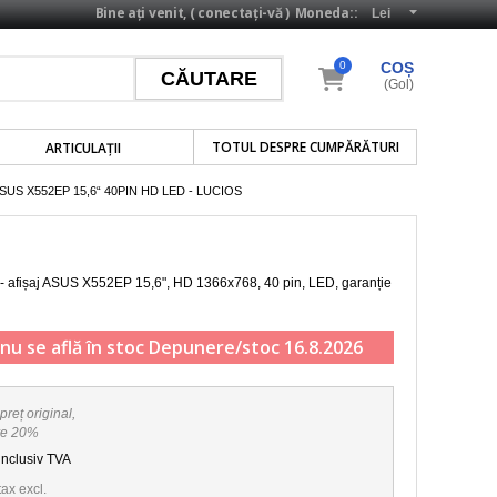
Bine ați venit, (
conectați-vă
)
Moneda::
0
COȘ
(Gol)
TOTUL DESPRE CUMPĂRĂTURI
ARTICULAŢII
US X552EP 15,6“ 40PIN HD LED - LUCIOS
 - afișaj ASUS X552EP
15,6", HD 1366x768, 40 pin, LED
, garanție
nu se află în stoc
Depunere/stoc 16.8.2026
preț original,
re 20%
inclusiv TVA
tax excl.