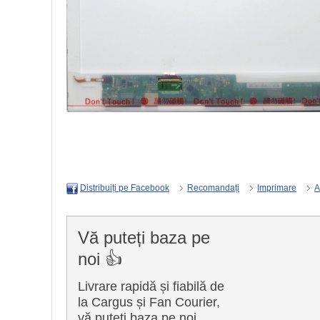
Recomandați
Imprimare
A
Distribuiți pe Facebook
Vă puteți baza pe
noi 👍
Livrare rapidă și fiabilă de
la Cargus și Fan Courier,
vă puteți baza pe noi.