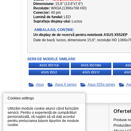
Dimensiune:
15,6" (13.6"x7.6")
Rezoluție:
WXGA (1366x768 HD)
Conector:
40 pin
Lumină de fundal:
LED
Suprafața display-ului:
Lucios
AMBALAJUL CONȚINE:
Un display de de rezervă pentru notebook ASUS X552EP
Date de bază: lucios, dimensiune
15,6
", rezoluție
HD 1366x7
SERII DE MODELE SIMILARE
ASUS X551CA
ASUS X551MA
ASU
ASUS X552
ASUS X551C
ASU
Asus
Asus X series
Asus X55x series
As
Cookies settings
Utilizăm module cookie atunci când furnizăm
Informaţii
Oferte
servicii. Pentru o experiență de cumpărături
personalizată, vă rugăm să vă dați acordul
Totul despre cumpărături
Produse no
pentru prelucrarea tuturor tipurilor de module
cookie.
Prețurile de transport/livrare
Producător