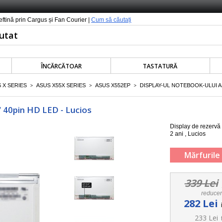
ieftină prin Cargus și Fan Courier |
Cum să căutați
ÎNCĂRCĂTOAR
TASTATURĂ
 X SERIES
ASUS X55X SERIES
ASUS X552EP
DISPLAY-UL NOTEBOOK-ULUI AS
>
>
>
 40pin HD LED - Lucios
Display de rezervă
2 ani , Lucios
Mărfurile 
339 Lei
reduce
282 Lei
233 Lei