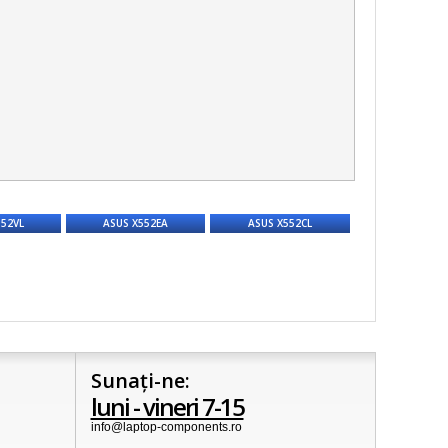
552VL
ASUS X552EA
ASUS X552CL
Sunați-ne:
luni - vineri 7-15
info@laptop-components.ro