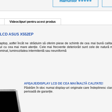
mărfurilor ⭐⭐⭐⭐⭐
Videoclipuri pentru acest produs
 LCD ASUS X552EP
 laptop, astfel încât ne străduim să oferim piese de schimb de cea mai bună calita
-ul cu cea mai mare atenție. Cele mai frecvente deteriorări sunt cele de natură 
eiluminat, luminozitatea intermitentă sau neuniformă
AFIŞAJE/DISPLAY LCD DE CEA MAI ÎNALTĂ CALITATE!
Păstrăm în stoc numai display-uri originale care îndeplinesc clasa
perioadă de garanție.