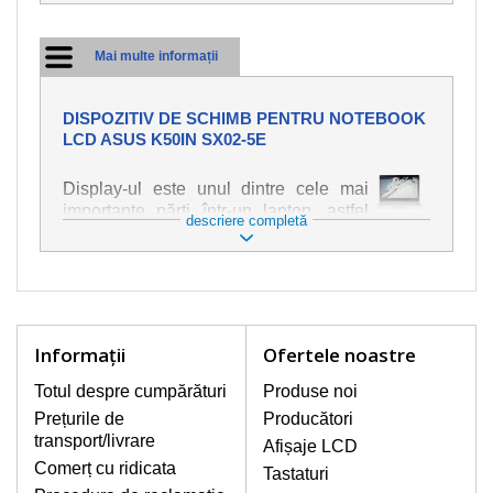
Mai multe informații
DISPOZITIV DE SCHIMB PENTRU NOTEBOOK
LCD ASUS K50IN SX02-5E
Display-ul este unul dintre cele mai
importante părți într-un laptop, astfel
descriere completă
încât ne străduim să oferim piese de
schimb de cea mai bună calitate.
Deteriorarea se produce foarte ușor,
deci este important să tratați notebook-
ul cu cea mai mare atenție. Cele mai
frecvente deteriorări sunt cele de
Informaţii
Ofertele noastre
natură mecanică, cum ar fi afișajul rupt
sau crăpat. În plus, dungile verticale,
Totul despre cumpărături
Produse noi
afișajul neiluminat, luminozitatea
Prețurile de
Producători
intermitentă sau neuniformă
transport/livrare
Afișaje LCD
Comerț cu ridicata
Tastaturi