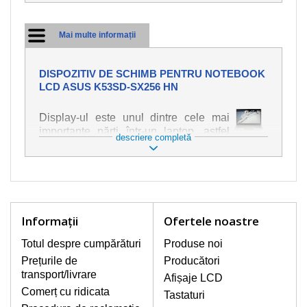
Mai multe informații
DISPOZITIV DE SCHIMB PENTRU NOTEBOOK
LCD ASUS K53SD-SX256 HN
Display-ul este unul dintre cele mai
importante părți într-un laptop, astfel
descriere completă
încât ne străduim să oferim piese de
schimb de cea mai bună calitate.
Deteriorarea se produce foarte ușor,
deci este important să tratați notebook-
ul cu cea mai mare atenție. Cele mai
frecvente deteriorări sunt cele de
Informaţii
Ofertele noastre
natură mecanică, cum ar fi afișajul rupt
sau crăpat. În plus, dungile verticale,
Totul despre cumpărături
Produse noi
afișajul neiluminat, luminozitatea
Prețurile de
Producători
intermitentă sau neuniformă
transport/livrare
Afișaje LCD
Comerț cu ridicata
Tastaturi