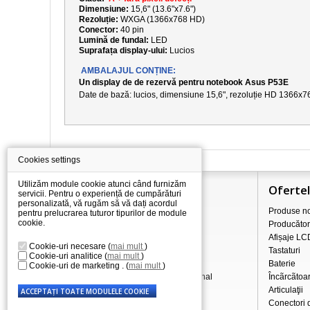
Dimensiune:
15,6" (13.6"x7.6")
Rezoluție:
WXGA (1366x768 HD)
Conector:
40 pin
Lumină de fundal:
LED
Suprafața display-ului:
Lucios
AMBALAJUL CONȚINE:
Un display de de rezervă pentru notebook Asus P53E
Date de bază: lucios, dimensiune
15,6
", rezoluție
HD 1366x7
Cookies settings
Utilizăm module cookie atunci când furnizăm
Informaţii
Oferte
servicii. Pentru o experiență de cumpărături
personalizată, vă rugăm să vă dați acordul
Totul despre cumpărături
Produse no
pentru prelucrarea tuturor tipurilor de module
cookie.
Prețurile de transport/livrare
Producător
Comerț cu ridicata
Afișaje LC
Cookie-uri necesare
(
mai mult
)
Procedura de reclamație
Tastaturi
Cookie-uri analitice
(
mai mult
)
Condiții de afaceri
Baterie
Cookie-uri de marketing .
(
mai mult
)
Prelucrarea datelor cu caracter personal
Încãrcãtoa
Despre noi
Articulaţii
Conectori 