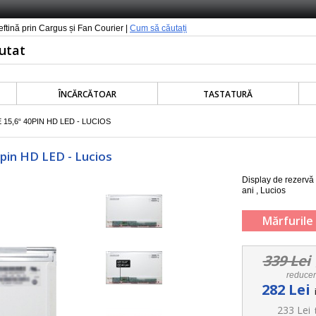
ieftină prin Cargus și Fan Courier |
Cum să căutați
ÎNCĂRCĂTOAR
TASTATURĂ
15,6“ 40PIN HD LED - LUCIOS
0pin HD LED - Lucios
Display de rezervă
ani , Lucios
Mărfurile 
339 Lei
reduce
282 Lei
233 Lei