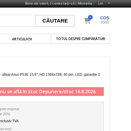
Bine ați venit, (
conectați-vă
)
Moneda::
0
COȘ
(Gol)
TOTUL DESPRE CUMPĂRĂTURI
ARTICULAŢII
 - afișaj Asus P53E
15,6", HD 1366x768, 40 pin, LED
, garanție 2
nu se află în stoc
Depunere/stoc 16.8.2026
preț original,
re 20%
inclusiv TVA
tax excl.