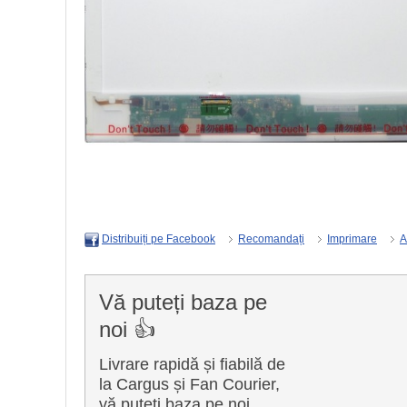
Recomandați
Imprimare
A
Distribuiți pe Facebook
Vă puteți baza pe
noi 👍
Livrare rapidă și fiabilă de
la Cargus și Fan Courier,
vă puteți baza pe noi.