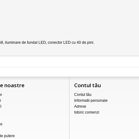
68
, iluminare de fundal LED, conector LED cu 40 de pini.
le noastre
Contul tău
i
Contul tău
i
Informatii personale
D
Adrese
Istoric comenzi
re
de putere