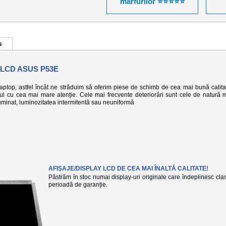
mărfurilor ⭐⭐⭐⭐⭐
s
 LCD ASUS P53E
 laptop, astfel încât ne străduim să oferim piese de schimb de cea mai bună calita
-ul cu cea mai mare atenție. Cele mai frecvente deteriorări sunt cele de natură 
eiluminat, luminozitatea intermitentă sau neuniformă
AFIŞAJE/DISPLAY LCD DE CEA MAI ÎNALTĂ CALITATE!
Păstrăm în stoc numai display-uri originale care îndeplinesc clasa
perioadă de garanție.