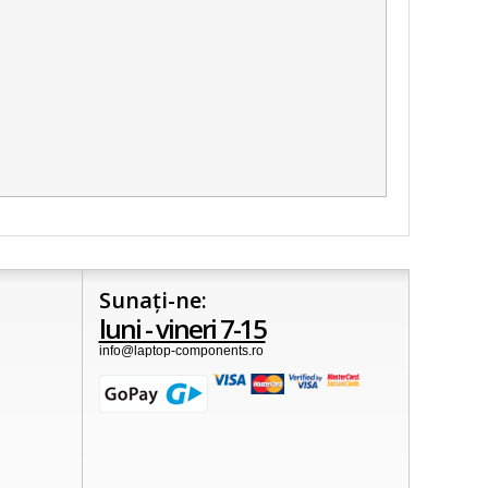
Sunați-ne:
luni - vineri 7-15
info@laptop-components.ro