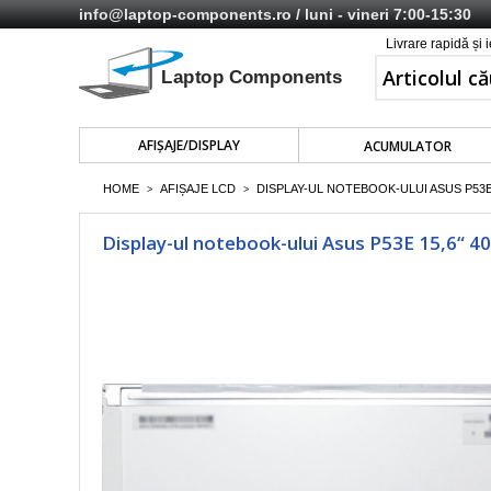
info@laptop-components.ro
/ luni - vineri 7:00-15:30
Livrare rapidă și 
AFIŞAJE/DISPLAY
ACUMULATOR
HOME
AFIȘAJE LCD
DISPLAY-UL NOTEBOOK-ULUI ASUS P53E 
>
>
Display-ul notebook-ului Asus P53E 15,6“ 4