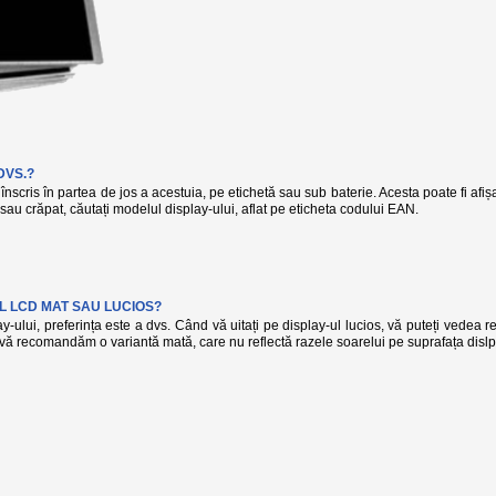
DVS.?
înscris în partea de jos a acestuia, pe etichetă sau sub baterie. Acesta poate fi afi
t sau crăpat, căutați modelul display-ului, aflat pe eticheta codului EAN.
L LCD MAT SAU LUCIOS?
-ului, preferința este a dvs. Când vă uitați pe display-ul lucios, vă puteți vedea r
, vă recomandăm o variantă mată, care nu reflectă razele soarelui pe suprafața dislp