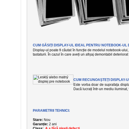
CUM GĂSIŢI DISPLAY-UL IDEAL PENTRU NOTEBOOK-UL 
Display-ul poate fi căutat în funcție de modelul notebook-ului, 
tastaturii. În cazul în care aveți un afișaj demontabil deteriora
CUM RECUNOAŞTEŢI DISPLAY-U
Este vorba doar de suprafața display
Dacă lucrați într-un mediu iluminat
PARAMETRII TEHNICI:
Stare:
Nou
Garanție:
2 ani
Clasa:
A + fără pixeli defecți