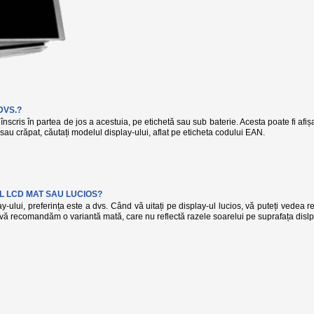
DVS.?
înscris în partea de jos a acestuia, pe etichetă sau sub baterie. Acesta poate fi afi
t sau crăpat, căutați modelul display-ului, aflat pe eticheta codului EAN.
L LCD MAT SAU LUCIOS?
-ului, preferința este a dvs. Când vă uitați pe display-ul lucios, vă puteți vedea r
, vă recomandăm o variantă mată, care nu reflectă razele soarelui pe suprafața dislp