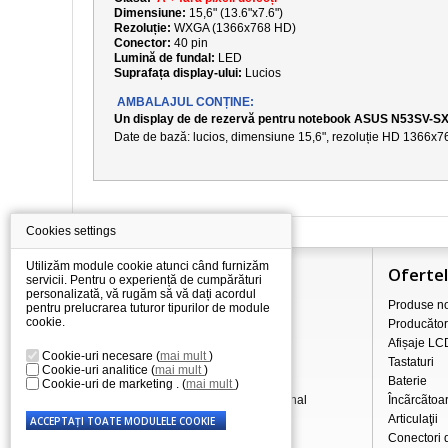
Dimensiune:
15,6" (13.6"x7.6")
Rezoluție:
WXGA (1366x768 HD)
Conector:
40 pin
Lumină de fundal:
LED
Suprafața display-ului:
Lucios
AMBALAJUL CONȚINE:
Un display de de rezervă pentru notebook ASUS N53SV-S
Date de bază: lucios, dimensiune
15,6
", rezoluție
HD 1366x7
Cookies settings
Utilizăm module cookie atunci când furnizăm
Informaţii
Oferte
servicii. Pentru o experiență de cumpărături
personalizată, vă rugăm să vă dați acordul
Totul despre cumpărături
Produse no
pentru prelucrarea tuturor tipurilor de module
cookie.
Prețurile de transport/livrare
Producător
Comerț cu ridicata
Afișaje LC
Cookie-uri necesare
(
mai mult
)
Procedura de reclamație
Tastaturi
Cookie-uri analitice
(
mai mult
)
Condiții de afaceri
Baterie
Cookie-uri de marketing .
(
mai mult
)
Prelucrarea datelor cu caracter personal
Încãrcãtoa
Despre noi
Articulaţii
Conectori 