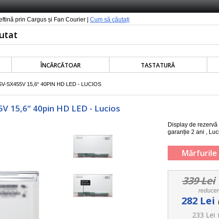
ieftină prin Cargus și Fan Courier |
Cum să căutați
ÎNCĂRCĂTOAR
TASTATURĂ
-SX455V 15,6“ 40PIN HD LED - LUCIOS
V 15,6“ 40pin HD LED - Lucios
Display de rezerv
garanție 2 ani , Luc
Mărfurile 
339 Lei
reduce
282 Lei
233 Lei