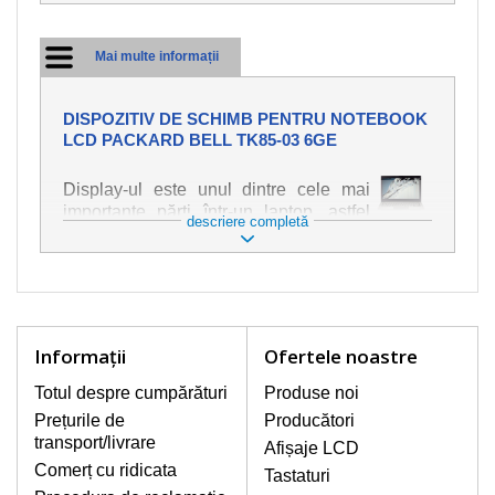
Mai multe informații
DISPOZITIV DE SCHIMB PENTRU NOTEBOOK
LCD PACKARD BELL TK85-03 6GE
Display-ul este unul dintre cele mai
importante părți într-un laptop, astfel
descriere completă
încât ne străduim să oferim piese de
schimb de cea mai bună calitate.
Deteriorarea se produce foarte ușor,
deci este important să tratați notebook-
ul cu cea mai mare atenție. Cele mai
frecvente deteriorări sunt cele de
Informaţii
Ofertele noastre
natură mecanică, cum ar fi afișajul rupt
sau crăpat. În plus, dungile verticale,
Totul despre cumpărături
Produse noi
afișajul neiluminat, luminozitatea
Prețurile de
Producători
intermitentă sau neuniformă
transport/livrare
Afișaje LCD
Comerț cu ridicata
Tastaturi