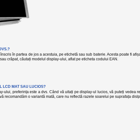
DVS.?
înscris în partea de jos a acestuia, pe etichetă sau sub baterie. Acesta poate fi afi
t sau crăpat, căutați modelul display-ului, aflat pe eticheta codului EAN.
L LCD MAT SAU LUCIOS?
-ului, preferința este a dvs. Când vă uitați pe display-ul lucios, vă puteți vedea r
, vă recomandăm o variantă mată, care nu reflectă razele soarelui pe suprafața dislp