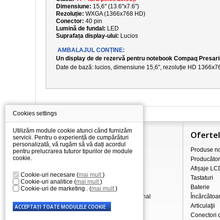
Dimensiune:
15,6" (13.6"x7.6")
Rezoluție:
WXGA (1366x768 HD)
Conector:
40 pin
Lumină de fundal:
LED
Suprafața display-ului:
Lucios
AMBALAJUL CONȚINE:
Un display de de rezervă pentru notebook Compaq Presa
Date de bază: lucios, dimensiune
15,6
", rezoluție
HD 1366x7
Cookies settings
Utilizăm module cookie atunci când furnizăm
Informaţii
Oferte
servicii. Pentru o experiență de cumpărături
personalizată, vă rugăm să vă dați acordul
Totul despre cumpărături
Produse no
pentru prelucrarea tuturor tipurilor de module
cookie.
Prețurile de transport/livrare
Producător
Comerț cu ridicata
Afișaje LC
Cookie-uri necesare
(
mai mult
)
Procedura de reclamație
Tastaturi
Cookie-uri analitice
(
mai mult
)
Condiții de afaceri
Baterie
Cookie-uri de marketing .
(
mai mult
)
Prelucrarea datelor cu caracter personal
Încãrcãtoa
Despre noi
Articulaţii
Conectori 