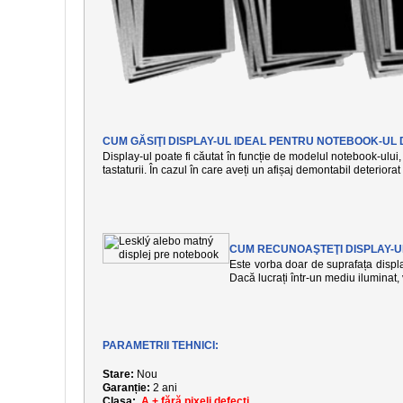
CUM GĂSIŢI DISPLAY-UL IDEAL PENTRU NOTEBOOK-UL 
Display-ul poate fi căutat în funcție de modelul notebook-ului, 
tastaturii. În cazul în care aveți un afișaj demontabil deteriora
CUM RECUNOAŞTEŢI DISPLAY-U
Este vorba doar de suprafața display
Dacă lucrați într-un mediu iluminat
PARAMETRII TEHNICI:
Stare:
Nou
Garanție:
2 ani
Clasa:
A + fără pixeli defecți