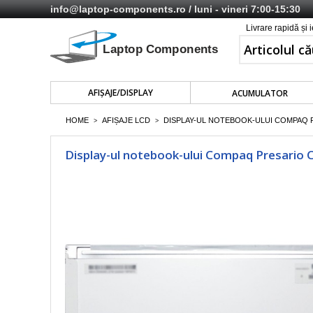
info@laptop-components.ro
/ luni - vineri 7:00-15:30
Livrare rapidă și 
AFIŞAJE/DISPLAY
ACUMULATOR
HOME
AFIȘAJE LCD
DISPLAY-UL NOTEBOOK-ULUI COMPAQ PR
>
>
Display-ul notebook-ului Compaq Presario 