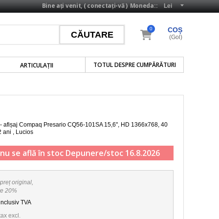
Bine ați venit, (
conectați-vă
)
Moneda::
0
COȘ
(Gol)
TOTUL DESPRE CUMPĂRĂTURI
ARTICULAŢII
ă - afișaj Compaq Presario CQ56-101SA
15,6", HD 1366x768, 40
2 ani , Lucios
nu se află în stoc
Depunere/stoc 16.8.2026
preț original,
re 20%
inclusiv TVA
tax excl.