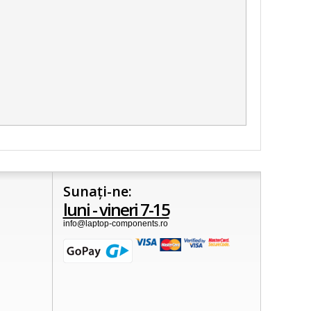
Sunați-ne:
luni - vineri 7-15
info@laptop-components.ro