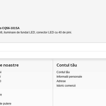
rio CQ56-101SA
68
, iluminare de fundal LED, conector LED cu 40 de pini.
le noastre
Contul tău
i
Contul tău
i
Informatii personale
D
Adrese
Istoric comenzi
re
de putere