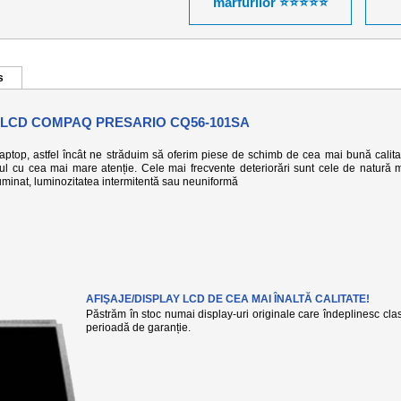
mărfurilor ⭐⭐⭐⭐⭐
s
 LCD COMPAQ PRESARIO CQ56-101SA
 laptop, astfel încât ne străduim să oferim piese de schimb de cea mai bună calita
-ul cu cea mai mare atenție. Cele mai frecvente deteriorări sunt cele de natură 
eiluminat, luminozitatea intermitentă sau neuniformă
AFIŞAJE/DISPLAY LCD DE CEA MAI ÎNALTĂ CALITATE!
Păstrăm în stoc numai display-uri originale care îndeplinesc clasa
perioadă de garanție.