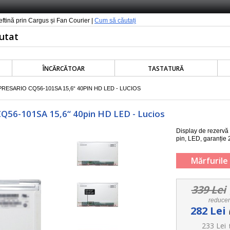
ieftină prin Cargus și Fan Courier |
Cum să căutați
ÎNCĂRCĂTOAR
TASTATURĂ
ESARIO CQ56-101SA 15,6“ 40PIN HD LED - LUCIOS
CQ56-101SA 15,6“ 40pin HD LED - Lucios
Display de rezerv
pin, LED
, garanție 
Mărfurile 
339 Lei
reduce
282 Lei
233 Lei