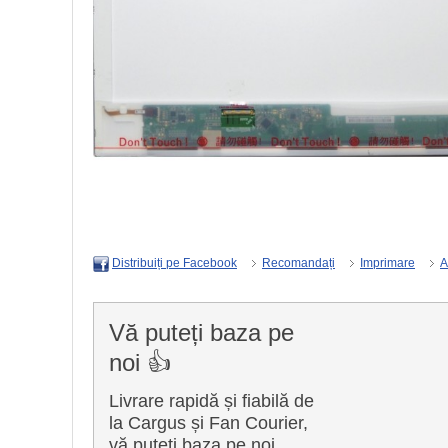
Recomandați
Imprimare
A
Distribuiți pe Facebook
Vă puteți baza pe
noi 👍
Livrare rapidă și fiabilă de
la Cargus și Fan Courier,
vă puteți baza pe noi.