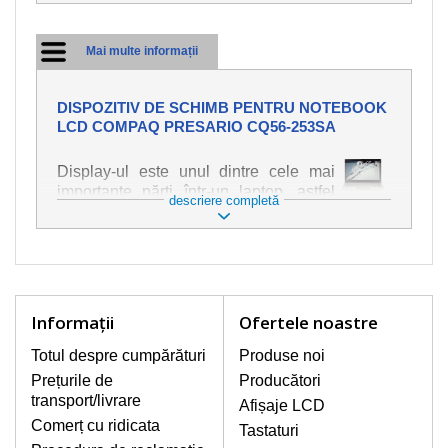
Mai multe informații
DISPOZITIV DE SCHIMB PENTRU NOTEBOOK
LCD COMPAQ PRESARIO CQ56-253SA
Display-ul este unul dintre cele mai
importante părți într-un laptop, astfel
descriere completă
încât ne străduim să oferim piese de
schimb de cea mai bună calitate.
Deteriorarea se produce foarte ușor,
deci este important să tratați notebook-
ul cu cea mai mare atenție. Cele mai
frecvente deteriorări sunt cele de
Informaţii
Ofertele noastre
natură mecanică, cum ar fi afișajul rupt
sau crăpat. În plus, dungile verticale,
Totul despre cumpărături
Produse noi
afișajul neiluminat, luminozitatea
Prețurile de
Producători
intermitentă sau neuniformă
transport/livrare
Afișaje LCD
Comerț cu ridicata
Tastaturi