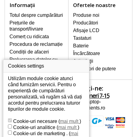
DE CEA MAI ÎNALTĂ
Informaţii
Ofertele noastre
CALITATE!
Păstrăm în stoc numai display-uri
Totul despre cumpărături
Produse noi
originale care îndeplinesc clasa A +
de înaltă calitate, fără defecte de
Prețurile de
Producători
pixeli, pentru întreaga perioadă de
transport/livrare
Afișaje LCD
garanție.
Comerț cu ridicata
Tastaturi
CUM GĂSIŢI DISPLAY-UL IDEAL
Procedura de reclamație
Baterie
PENTRU NOTEBOOK-UL DVS.?
Condiții de afaceri
Încãrcãtoare
Display-ul poate fi căutat în funcție de
Prelucrarea datelor cu
modelul notebook-ului, înscris în partea
Articulaţii
caracter personal
Cookies settings
de jos a acestuia, pe etichetă sau sub
Conectori de putere
baterie. Acesta poate fi afișat și pe un
Despre noi
cadru sau pe șasiul tastaturii. În cazul în
Utilizăm module cookie atunci
care aveți un afișaj demontabil deteriorat
când furnizăm servicii. Pentru o
Sunați-ne:
Contul tău
sau crăpat, căutați modelul display-ului,
experiență de cumpărături
luni - vineri 7-15
aflat pe eticheta codului EAN.
personalizată, vă rugăm să vă dați
Contul tău
info@laptop-
acordul pentru prelucrarea tuturor
Informatii personale
components.ro
tipurilor de module cookie.
Adrese
CUM RECUNOAŞTEŢI DISPLAY-UL
LCD MAT SAU LUCIOS?
Istoric comenzi
Cookie-uri necesare
(
mai mult
)
Este vorba doar de suprafața display-
Cookie-uri analitice
(
mai mult
)
ului, preferința este a dvs. Când vă uitați
Cookie-uri de marketing .
(
mai