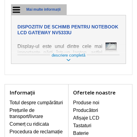
Mai multe informații
DISPOZITIV DE SCHIMB PENTRU NOTEBOOK
LCD GATEWAY NV5333U
Display-ul este unul dintre cele mai
importante părți într-un laptop, astfel
descriere completă
încât ne străduim să oferim piese de
schimb de cea mai bună calitate.
Deteriorarea se produce foarte ușor,
deci este important să tratați notebook-
ul cu cea mai mare atenție. Cele mai
frecvente deteriorări sunt cele de
Informaţii
Ofertele noastre
natură mecanică, cum ar fi afișajul rupt
sau crăpat. În plus, dungile verticale,
Totul despre cumpărături
Produse noi
afișajul neiluminat, luminozitatea
Prețurile de
Producători
intermitentă sau neuniformă
transport/livrare
Afișaje LCD
Comerț cu ridicata
Tastaturi
AFIŞAJE/DISPLAY LCD
Procedura de reclamație
Baterie