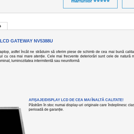
mărfurilor ⭐⭐⭐⭐⭐
s
 LCD GATEWAY NV5388U
 laptop, astfel încât ne străduim să oferim piese de schimb de cea mai bună calita
-ul cu cea mai mare atenție. Cele mai frecvente deteriorări sunt cele de natură 
eiluminat, luminozitatea intermitentă sau neuniformă
AFIŞAJE/DISPLAY LCD DE CEA MAI ÎNALTĂ CALITATE!
Păstrăm în stoc numai display-uri originale care îndeplinesc clasa
perioadă de garanție.