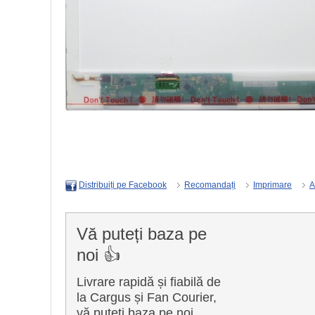
Recomandați
Imprimare
A
Distribuiți pe Facebook
Vă puteți baza pe
noi 👍
Livrare rapidă și fiabilă de
la Cargus și Fan Courier,
vă puteți baza pe noi.