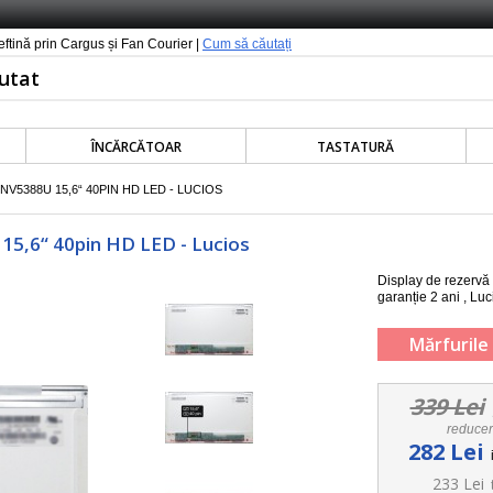
ieftină prin Cargus și Fan Courier |
Cum să căutați
ÎNCĂRCĂTOAR
TASTATURĂ
V5388U 15,6“ 40PIN HD LED - LUCIOS
15,6“ 40pin HD LED - Lucios
Display de rezervă
garanție 2 ani , Luc
Mărfurile 
339 Lei
reduce
282 Lei
233 Lei