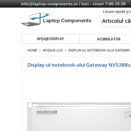
info@laptop-components.ro
/ luni - vineri 7:00-15:30
Livrare rapidă și 
AFIŞAJE/DISPLAY
ACUMULATOR
HOME
AFIȘAJE LCD
DISPLAY-UL NOTEBOOK-ULUI GATEWAY N
>
>
Display-ul notebook-ului Gateway NV5388u 