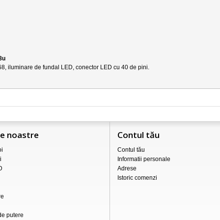
8u
68
, iluminare de fundal LED, conector LED cu 40 de pini.
le noastre
Contul tău
i
Contul tău
i
Informatii personale
D
Adrese
Istoric comenzi
re
de putere