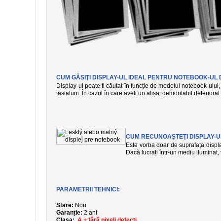
CUM GĂSIŢI DISPLAY-UL IDEAL PENTRU NOTEBOOK-UL 
Display-ul poate fi căutat în funcție de modelul notebook-ului, 
tastaturii. În cazul în care aveți un afișaj demontabil deteriora
CUM RECUNOAŞTEŢI DISPLAY-U
Este vorba doar de suprafața display
Dacă lucrați într-un mediu iluminat
PARAMETRII TEHNICI:
Stare:
Nou
Garanție:
2 ani
Clasa:
A + fără pixeli defecți