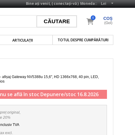
Bine ați venit, (
conectați-vă
)
Moneda::
0
COȘ
(Gol)
TOTUL DESPRE CUMPĂRĂTURI
ARTICULAŢII
 - afișaj Gateway NV5388u
15,6", HD 1366x768, 40 pin, LED
,
ios
nu se află în stoc
Depunere/stoc 16.8.2026
preț original,
re 20%
inclusiv TVA
tax excl.