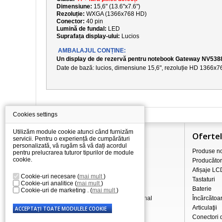
Dimensiune:
15,6" (13.6"x7.6")
Rezoluție:
WXGA (1366x768 HD)
Conector:
40 pin
Lumină de fundal:
LED
Suprafața display-ului:
Lucios
AMBALAJUL CONȚINE:
Un display de de rezervă pentru notebook Gateway NV538
Date de bază: lucios, dimensiune
15,6
", rezoluție
HD 1366x7
Cookies settings
Utilizăm module cookie atunci când furnizăm
Informaţii
Oferte
servicii. Pentru o experiență de cumpărături
personalizată, vă rugăm să vă dați acordul
Totul despre cumpărături
Produse no
pentru prelucrarea tuturor tipurilor de module
cookie.
Prețurile de transport/livrare
Producător
Comerț cu ridicata
Afișaje LC
Cookie-uri necesare
(
mai mult
)
Procedura de reclamație
Tastaturi
Cookie-uri analitice
(
mai mult
)
Condiții de afaceri
Baterie
Cookie-uri de marketing .
(
mai mult
)
Prelucrarea datelor cu caracter personal
Încãrcãtoa
Despre noi
Articulaţii
Conectori 