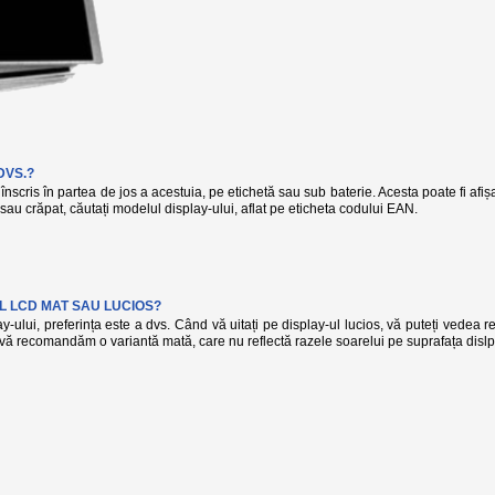
DVS.?
înscris în partea de jos a acestuia, pe etichetă sau sub baterie. Acesta poate fi afi
t sau crăpat, căutați modelul display-ului, aflat pe eticheta codului EAN.
L LCD MAT SAU LUCIOS?
-ului, preferința este a dvs. Când vă uitați pe display-ul lucios, vă puteți vedea r
, vă recomandăm o variantă mată, care nu reflectă razele soarelui pe suprafața dislp