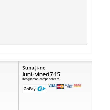
Sunați-ne:
luni - vineri 7-15
info@laptop-components.ro