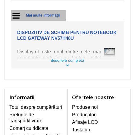
Mai multe informații
DISPOZITIV DE SCHIMB PENTRU NOTEBOOK
LCD GATEWAY NV57H48U
Display-ul este unul dintre cele mai
importante părți într-un laptop, astfel
descriere completă
încât ne străduim să oferim piese de
schimb de cea mai bună calitate.
Deteriorarea se produce foarte ușor,
deci este important să tratați notebook-
ul cu cea mai mare atenție. Cele mai
frecvente deteriorări sunt cele de
Informaţii
Ofertele noastre
natură mecanică, cum ar fi afișajul rupt
sau crăpat. În plus, dungile verticale,
Totul despre cumpărături
Produse noi
afișajul neiluminat, luminozitatea
Prețurile de
Producători
intermitentă sau neuniformă
transport/livrare
Afișaje LCD
Comerț cu ridicata
Tastaturi