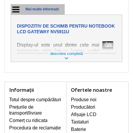
Mai multe informații
DISPOZITIV DE SCHIMB PENTRU NOTEBOOK
LCD GATEWAY NV5911U
Display-ul este unul dintre cele mai
importante părți într-un laptop, astfel
descriere completă
încât ne străduim să oferim piese de
schimb de cea mai bună calitate.
Deteriorarea se produce foarte ușor,
deci este important să tratați notebook-
ul cu cea mai mare atenție. Cele mai
frecvente deteriorări sunt cele de
Informaţii
Ofertele noastre
natură mecanică, cum ar fi afișajul rupt
sau crăpat. În plus, dungile verticale,
Totul despre cumpărături
Produse noi
afișajul neiluminat, luminozitatea
Prețurile de
Producători
intermitentă sau neuniformă
transport/livrare
Afișaje LCD
Comerț cu ridicata
Tastaturi
AFIŞAJE/DISPLAY LCD
Procedura de reclamație
Baterie