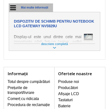
Mai multe informații
DISPOZITIV DE SCHIMB PENTRU NOTEBOOK
LCD GATEWAY NV5929U
Display-ul este unul dintre cele mai
importante părți într-un laptop, astfel
descriere completă
încât ne străduim să oferim piese de
schimb de cea mai bună calitate.
Deteriorarea se produce foarte ușor,
deci este important să tratați notebook-
ul cu cea mai mare atenție. Cele mai
frecvente deteriorări sunt cele de
Informaţii
Ofertele noastre
natură mecanică, cum ar fi afișajul rupt
sau crăpat. În plus, dungile verticale,
Totul despre cumpărături
Produse noi
afișajul neiluminat, luminozitatea
Prețurile de
Producători
intermitentă sau neuniformă
transport/livrare
Afișaje LCD
Comerț cu ridicata
Tastaturi
AFIŞAJE/DISPLAY LCD
Procedura de reclamație
Baterie