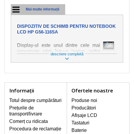
Mai multe informații
DISPOZITIV DE SCHIMB PENTRU NOTEBOOK
LCD HP G56-116SA
Display-ul este unul dintre cele mai
importante părți într-un laptop, astfel
descriere completă
încât ne străduim să oferim piese de
schimb de cea mai bună calitate.
Deteriorarea se produce foarte ușor,
deci este important să tratați notebook-
ul cu cea mai mare atenție. Cele mai
frecvente deteriorări sunt cele de
Informaţii
Ofertele noastre
natură mecanică, cum ar fi afișajul rupt
sau crăpat. În plus, dungile verticale,
Totul despre cumpărături
Produse noi
afișajul neiluminat, luminozitatea
Prețurile de
Producători
intermitentă sau neuniformă
transport/livrare
Afișaje LCD
Comerț cu ridicata
Tastaturi
AFIŞAJE/DISPLAY LCD
Procedura de reclamație
Baterie