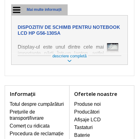
Mai multe informații
DISPOZITIV DE SCHIMB PENTRU NOTEBOOK
LCD HP G56-130SA
Display-ul este unul dintre cele mai
importante părți într-un laptop, astfel
descriere completă
încât ne străduim să oferim piese de
schimb de cea mai bună calitate.
Deteriorarea se produce foarte ușor,
deci este important să tratați notebook-
ul cu cea mai mare atenție. Cele mai
frecvente deteriorări sunt cele de
Informaţii
Ofertele noastre
natură mecanică, cum ar fi afișajul rupt
sau crăpat. În plus, dungile verticale,
Totul despre cumpărături
Produse noi
afișajul neiluminat, luminozitatea
Prețurile de
Producători
intermitentă sau neuniformă
transport/livrare
Afișaje LCD
Comerț cu ridicata
Tastaturi
AFIŞAJE/DISPLAY LCD
Procedura de reclamație
Baterie