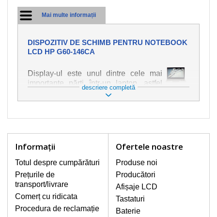
Mai multe informații
DISPOZITIV DE SCHIMB PENTRU NOTEBOOK
LCD HP G60-146CA
Display-ul este unul dintre cele mai
importante părți într-un laptop, astfel
descriere completă
încât ne străduim să oferim piese de
schimb de cea mai bună calitate.
Deteriorarea se produce foarte ușor,
deci este important să tratați notebook-
ul cu cea mai mare atenție. Cele mai
frecvente deteriorări sunt cele de
Informaţii
Ofertele noastre
natură mecanică, cum ar fi afișajul rupt
sau crăpat. În plus, dungile verticale,
Totul despre cumpărături
Produse noi
afișajul neiluminat, luminozitatea
Prețurile de
Producători
intermitentă sau neuniformă
transport/livrare
Afișaje LCD
Comerț cu ridicata
Tastaturi
AFIŞAJE/DISPLAY LCD
Procedura de reclamație
Baterie