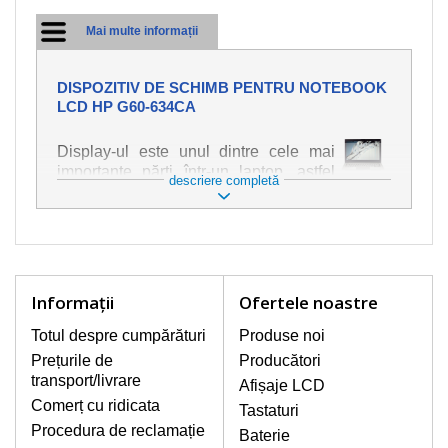
Mai multe informații
DISPOZITIV DE SCHIMB PENTRU NOTEBOOK
LCD HP G60-634CA
Display-ul este unul dintre cele mai
importante părți într-un laptop, astfel
descriere completă
încât ne străduim să oferim piese de
schimb de cea mai bună calitate.
Deteriorarea se produce foarte ușor,
deci este important să tratați notebook-
ul cu cea mai mare atenție. Cele mai
frecvente deteriorări sunt cele de
Informaţii
Ofertele noastre
natură mecanică, cum ar fi afișajul rupt
sau crăpat. În plus, dungile verticale,
Totul despre cumpărături
Produse noi
afișajul neiluminat, luminozitatea
Prețurile de
Producători
intermitentă sau neuniformă
transport/livrare
Afișaje LCD
Comerț cu ridicata
Tastaturi
AFIŞAJE/DISPLAY LCD
Procedura de reclamație
Baterie