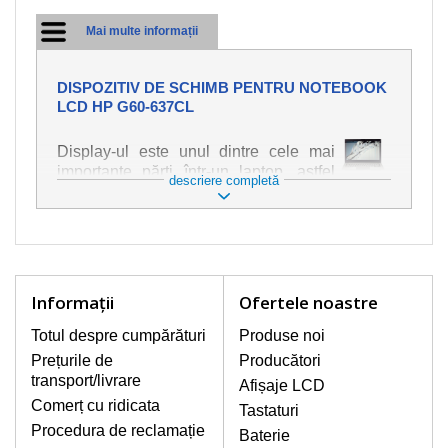
Mai multe informații
DISPOZITIV DE SCHIMB PENTRU NOTEBOOK
LCD HP G60-637CL
Display-ul este unul dintre cele mai
importante părți într-un laptop, astfel
descriere completă
încât ne străduim să oferim piese de
schimb de cea mai bună calitate.
Deteriorarea se produce foarte ușor,
deci este important să tratați notebook-
ul cu cea mai mare atenție. Cele mai
frecvente deteriorări sunt cele de
Informaţii
Ofertele noastre
natură mecanică, cum ar fi afișajul rupt
sau crăpat. În plus, dungile verticale,
Totul despre cumpărături
Produse noi
afișajul neiluminat, luminozitatea
Prețurile de
Producători
intermitentă sau neuniformă
transport/livrare
Afișaje LCD
Comerț cu ridicata
Tastaturi
AFIŞAJE/DISPLAY LCD
Procedura de reclamație
Baterie