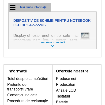
Mai multe informații
DISPOZITIV DE SCHIMB PENTRU NOTEBOOK
LCD HP G62-222US
Display-ul este unul dintre cele mai
importante părți într-un laptop, astfel
descriere completă
încât ne străduim să oferim piese de
schimb de cea mai bună calitate.
Deteriorarea se produce foarte ușor,
deci este important să tratați notebook-
ul cu cea mai mare atenție. Cele mai
frecvente deteriorări sunt cele de
Informaţii
Ofertele noastre
natură mecanică, cum ar fi afișajul rupt
sau crăpat. În plus, dungile verticale,
Totul despre cumpărături
Produse noi
afișajul neiluminat, luminozitatea
Prețurile de
Producători
intermitentă sau neuniformă
transport/livrare
Afișaje LCD
Comerț cu ridicata
Tastaturi
AFIŞAJE/DISPLAY LCD
Procedura de reclamație
Baterie