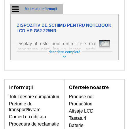
Mai multe informații
DISPOZITIV DE SCHIMB PENTRU NOTEBOOK
LCD HP G62-225NR
Display-ul este unul dintre cele mai
importante părți într-un laptop, astfel
descriere completă
încât ne străduim să oferim piese de
schimb de cea mai bună calitate.
Deteriorarea se produce foarte ușor,
deci este important să tratați notebook-
ul cu cea mai mare atenție. Cele mai
frecvente deteriorări sunt cele de
Informaţii
Ofertele noastre
natură mecanică, cum ar fi afișajul rupt
sau crăpat. În plus, dungile verticale,
Totul despre cumpărături
Produse noi
afișajul neiluminat, luminozitatea
Prețurile de
Producători
intermitentă sau neuniformă
transport/livrare
Afișaje LCD
Comerț cu ridicata
Tastaturi
AFIŞAJE/DISPLAY LCD
Procedura de reclamație
Baterie