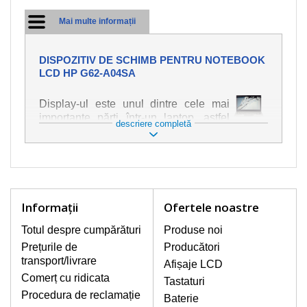
Mai multe informații
DISPOZITIV DE SCHIMB PENTRU NOTEBOOK
LCD HP G62-A04SA
Display-ul este unul dintre cele mai
importante părți într-un laptop, astfel
descriere completă
încât ne străduim să oferim piese de
schimb de cea mai bună calitate.
Deteriorarea se produce foarte ușor,
deci este important să tratați notebook-
ul cu cea mai mare atenție. Cele mai
frecvente deteriorări sunt cele de
Informaţii
Ofertele noastre
natură mecanică, cum ar fi afișajul rupt
sau crăpat. În plus, dungile verticale,
Totul despre cumpărături
Produse noi
afișajul neiluminat, luminozitatea
Prețurile de
Producători
intermitentă sau neuniformă
transport/livrare
Afișaje LCD
Comerț cu ridicata
Tastaturi
AFIŞAJE/DISPLAY LCD
Procedura de reclamație
Baterie