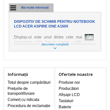
Mai multe informații
DISPOZITIV DE SCHIMB PENTRU NOTEBOOK
LCD ACER ASPIRE ONE A150X
Display-ul este unul dintre cele mai
importante părți într-un laptop, astfel
descriere completă
încât ne străduim să oferim piese de
schimb de cea mai bună calitate.
Deteriorarea se produce foarte ușor,
deci este important să tratați notebook-
ul cu cea mai mare atenție. Cele mai
frecvente deteriorări sunt cele de
Informaţii
Ofertele noastre
natură mecanică, cum ar fi afișajul rupt
sau crăpat. În plus, dungile verticale,
Totul despre cumpărături
Produse noi
afișajul neiluminat, luminozitatea
Prețurile de
Producători
intermitentă sau neuniformă
transport/livrare
Afișaje LCD
Comerț cu ridicata
Tastaturi
AFIŞAJE/DISPLAY LCD
Procedura de reclamație
Baterie