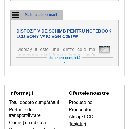
Mai multe informații
DISPOZITIV DE SCHIMB PENTRU NOTEBOOK
LCD SONY VAIO VGN-C25T/W
Display-ul este unul dintre cele mai
importante părți într-un laptop, astfel
descriere completă
încât ne străduim să oferim piese de
schimb de cea mai bună calitate.
Deteriorarea se produce foarte ușor,
deci este important să tratați notebook-
ul cu cea mai mare atenție. Cele mai
frecvente deteriorări sunt cele de
Informaţii
Ofertele noastre
natură mecanică, cum ar fi afișajul rupt
sau crăpat. În plus, dungile verticale,
Totul despre cumpărături
Produse noi
afișajul neiluminat, luminozitatea
Prețurile de
Producători
intermitentă sau neuniformă
transport/livrare
Afișaje LCD
Comerț cu ridicata
Tastaturi