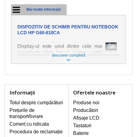
Mai multe informații
DISPOZITIV DE SCHIMB PENTRU NOTEBOOK
LCD HP G60-610CA
Display-ul este unul dintre cele mai
importante părți într-un laptop, astfel
descriere completă
încât ne străduim să oferim piese de
schimb de cea mai bună calitate.
Deteriorarea se produce foarte ușor,
deci este important să tratați notebook-
ul cu cea mai mare atenție. Cele mai
frecvente deteriorări sunt cele de
Informaţii
Ofertele noastre
natură mecanică, cum ar fi afișajul rupt
sau crăpat. În plus, dungile verticale,
Totul despre cumpărături
Produse noi
afișajul neiluminat, luminozitatea
Prețurile de
Producători
intermitentă sau neuniformă
transport/livrare
Afișaje LCD
Comerț cu ridicata
Tastaturi
AFIŞAJE/DISPLAY LCD
Procedura de reclamație
Baterie